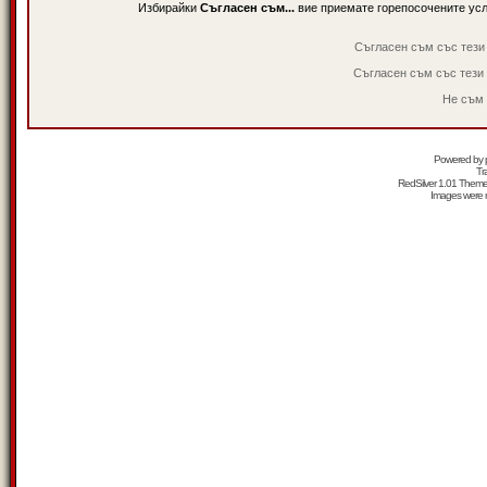
Избирайки
Съгласен съм...
вие приемате горепосочените ус
Съгласен съм със тези
Съгласен съм със тези
Не съм 
Powered by
Tr
RedSilver 1.01 Them
Images were