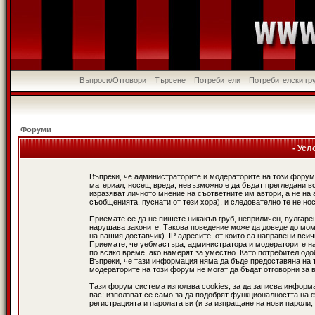
Въпроси/Отговори
Търсене
Потребители
Потребителски гр
Форуми
- Усл
Въпреки, че администраторите и модераторите на този форум
материал, носещ вреда, невъзможно е да бъдат прегледани в
изразяват личното мнение на съответните им автори, а не н
съобщенията, пуснати от тези хора), и следователно те не нос
Приемате се да не пишете никакъв груб, неприличен, вулгаре
нарушава законите. Такова поведение може да доведе до мом
на вашия доставчик). IP адресите, от които са направени вси
Приемате, че уебмастъра, администратора и модераторите на
по всяко време, ако намерят за уместно. Като потребител од
Въпреки, че тази информация няма да бъде предоставяна на 
модераторите на този форум не могат да бъдат отговорни за в
Тази форум система използва cookies, за да записва информ
вас; използват се само за да подобрят функционалността на 
регистрацията и паролата ви (и за изпращане на нови пароли,