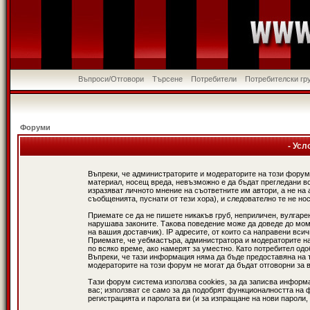
Въпроси/Отговори
Търсене
Потребители
Потребителски гр
Форуми
- Усл
Въпреки, че администраторите и модераторите на този форум
материал, носещ вреда, невъзможно е да бъдат прегледани в
изразяват личното мнение на съответните им автори, а не н
съобщенията, пуснати от тези хора), и следователно те не нос
Приемате се да не пишете никакъв груб, неприличен, вулгаре
нарушава законите. Такова поведение може да доведе до мом
на вашия доставчик). IP адресите, от които са направени вси
Приемате, че уебмастъра, администратора и модераторите на
по всяко време, ако намерят за уместно. Като потребител од
Въпреки, че тази информация няма да бъде предоставяна на 
модераторите на този форум не могат да бъдат отговорни за в
Тази форум система използва cookies, за да записва информ
вас; използват се само за да подобрят функционалността на 
регистрацията и паролата ви (и за изпращане на нови пароли,