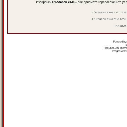
Избирайки
Съгласен съм...
вие приемате горепосочените ус
Съгласен съм със тези
Съгласен съм със тези
Не съм 
Powered by
Tr
RedSilver 1.01 Them
Images were