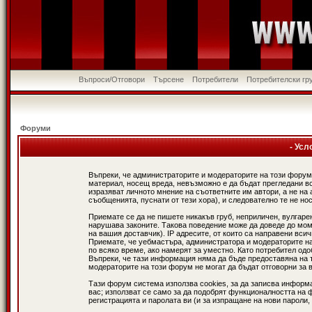
Въпроси/Отговори
Търсене
Потребители
Потребителски гр
Форуми
- Усл
Въпреки, че администраторите и модераторите на този форум
материал, носещ вреда, невъзможно е да бъдат прегледани в
изразяват личното мнение на съответните им автори, а не н
съобщенията, пуснати от тези хора), и следователно те не нос
Приемате се да не пишете никакъв груб, неприличен, вулгаре
нарушава законите. Такова поведение може да доведе до мом
на вашия доставчик). IP адресите, от които са направени вси
Приемате, че уебмастъра, администратора и модераторите на
по всяко време, ако намерят за уместно. Като потребител од
Въпреки, че тази информация няма да бъде предоставяна на 
модераторите на този форум не могат да бъдат отговорни за в
Тази форум система използва cookies, за да записва информ
вас; използват се само за да подобрят функционалността на 
регистрацията и паролата ви (и за изпращане на нови пароли,