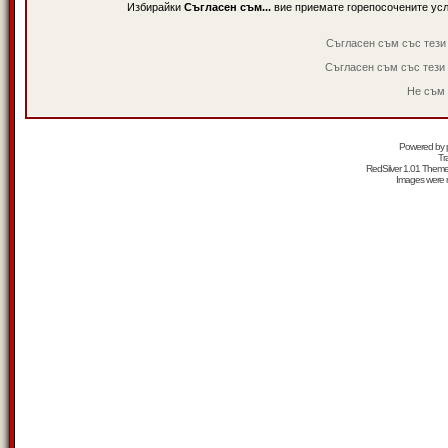
Избирайки
Съгласен съм...
вие приемате горепосочените ус
Съгласен съм със тези
Съгласен съм със тези
Не съм 
Powered by
Tr
RedSilver 1.01 Them
Images were