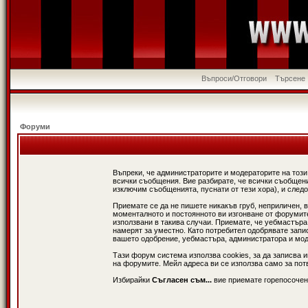
Въпроси/Отговори
Търсене
Форуми
Въпреки, че администраторите и модераторите на този
всички съобщения. Вие разбирате, че всички съобщени
изключим съобщенията, пуснати от тези хора), и следо
Приемате се да не пишете никакъв груб, неприличен, 
моменталното и постоянното ви изгонване от форумите 
използвани в такива случаи. Приемате, че уебмастъра
намерят за уместно. Като потребител одобрявате запи
вашето одобрение, уебмастъра, администратора и модер
Тази форум система използва cookies, за да записва 
на форумите. Мейл адреса ви се използва само за потв
Избирайки
Съгласен съм...
вие приемате горепосочен