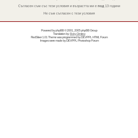
Съгласен съм със тези условия и възрастта ми е
под
13 години
Не съм съгласен с тези условия
Powered by
phpBB
© 2001, 2005 phpBB Group
Translation by:
Boby Dimitrov
RedSilver 1.01 Theme was programmed by
DEVPPL
HTML Forum
Images were made by
DEVPPL
Photoshop Forum