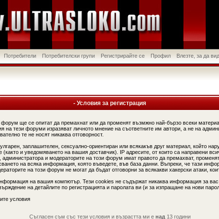
Потребители
Потребителски групи
Регистрирайте се
Профил
Влезте, за да в
- Условия за регистрация
 форум ще се опитат да премахнат или да променят възмжно най-бързо всеки материа
я на тези форуми изразяват личното мнение на съответните им автори, а не на админ
вателно те не носят никаква отговорност.
вулгарен, заплашителен, сексуално-ориентиран или всякакъв друг материал, който нар
(както и уведомяването на вашия доставчик). IP адресите, от които са направени вси
, администратора и модераторите на този форум имат правото да премахват, променят
сването на всяка информация, която въведете, във база данни. Въпреки, че тази инфо
аторите на този форум не могат да бъдат отговорни за всякакви хакерски атаки, коит
информация на вашия компютър. Тези cookies не съдържат никаква информация за вас
ърждение на детайлите по регистрацията и паролата ви (и за изпращане на нови парол
ите условия
Съгласен съм със тези условия и възрастта ми е
над
13 години