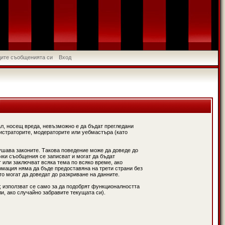
идите съобщенията си
Вход
л, носещ вреда, невъзможно е да бъдат прегледани
истраторите, модераторите или уебмастъра (като
ушава законите. Такова поведение може да доведе до
чки съобщения се записват и могат да бъдат
 или заключват всяка тема по всяко време, ако
рмация няма да бъде предоставяна на трети страни без
о могат да доведат до разкриване на данните.
; използват се само за да подобрят функционалността
и, ако случайно забравите текущата си).