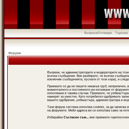
Въпроси/Отговори
Търсене
Форуми
Въпреки, че администраторите и модераторите на този
всички съобщения. Вие разбирате, че всички съобщени
изключим съобщенията, пуснати от тези хора), и следо
Приемате се да не пишете никакъв груб, неприличен, 
моменталното и постоянното ви изгонване от форумите 
използвани в такива случаи. Приемате, че уебмастъра
намерят за уместно. Като потребител одобрявате запи
вашето одобрение, уебмастъра, администратора и модер
Тази форум система използва cookies, за да записва 
на форумите. Мейл адреса ви се използва само за потв
Избирайки
Съгласен съм...
вие приемате горепосочен