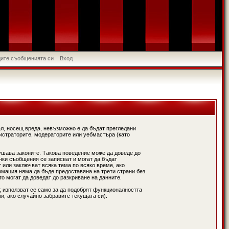
идите съобщенията си
Вход
л, носещ вреда, невъзможно е да бъдат прегледани
истраторите, модераторите или уебмастъра (като
ушава законите. Такова поведение може да доведе до
чки съобщения се записват и могат да бъдат
 или заключват всяка тема по всяко време, ако
рмация няма да бъде предоставяна на трети страни без
о могат да доведат до разкриване на данните.
; използват се само за да подобрят функционалността
и, ако случайно забравите текущата си).