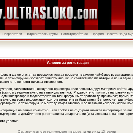
Потребители
Потребителски групи
Регистрирайте се
Профил
Влезте, за да в
- Условия за регистрация
 форум ще се опитат да премахнат или да променят възмжно най-бързо всеки материа
я на тези форуми изразяват личното мнение на съответните им автори, а не на админ
вателно те не носят никаква отговорност.
вулгарен, заплашителен, сексуално-ориентиран или всякакъв друг материал, който нар
(както и уведомяването на вашия доставчик). IP адресите, от които са направени вси
, администратора и модераторите на този форум имат правото да премахват, променят
сването на всяка информация, която въведете, във база данни. Въпреки, че тази инфо
аторите на този форум не могат да бъдат отговорни за всякакви хакерски атаки, коит
информация на вашия компютър. Тези cookies не съдържат никаква информация за вас
ърждение на детайлите по регистрацията и паролата ви (и за изпращане на нови парол
ите условия
Съгласен съм със тези условия и възрастта ми е
над
13 години