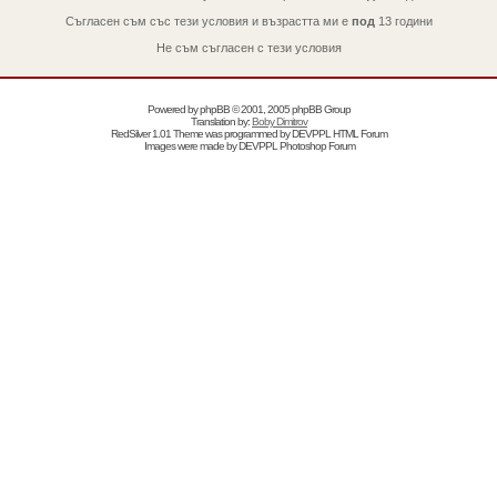
Съгласен съм със тези условия и възрастта ми е
под
13 години
Не съм съгласен с тези условия
Powered by
phpBB
© 2001, 2005 phpBB Group
Translation by:
Boby Dimitrov
RedSilver 1.01 Theme was programmed by
DEVPPL
HTML Forum
Images were made by
DEVPPL
Photoshop Forum