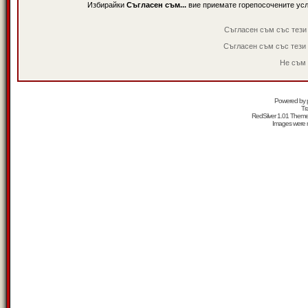
Избирайки
Съгласен съм...
вие приемате горепосочените ус
Съгласен съм със тези
Съгласен съм със тези
Не съм 
Powered by
Tr
RedSilver 1.01 Them
Images were