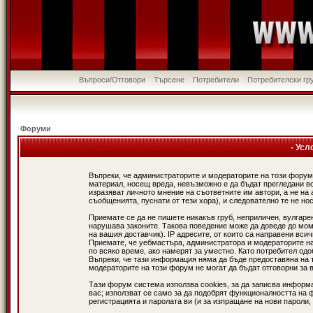
Въпроси/Отговори
Търсене
Потребители
Потребителски гр
Форуми
- Усл
Въпреки, че администраторите и модераторите на този форум
материал, носещ вреда, невъзможно е да бъдат прегледани в
изразяват личното мнение на съответните им автори, а не н
съобщенията, пуснати от тези хора), и следователно те не нос
Приемате се да не пишете никакъв груб, неприличен, вулгаре
нарушава законите. Такова поведение може да доведе до мом
на вашия доставчик). IP адресите, от които са направени вси
Приемате, че уебмастъра, администратора и модераторите на
по всяко време, ако намерят за уместно. Като потребител од
Въпреки, че тази информация няма да бъде предоставяна на 
модераторите на този форум не могат да бъдат отговорни за в
Тази форум система използва cookies, за да записва информ
вас; използват се само за да подобрят функционалността на 
регистрацията и паролата ви (и за изпращане на нови пароли,