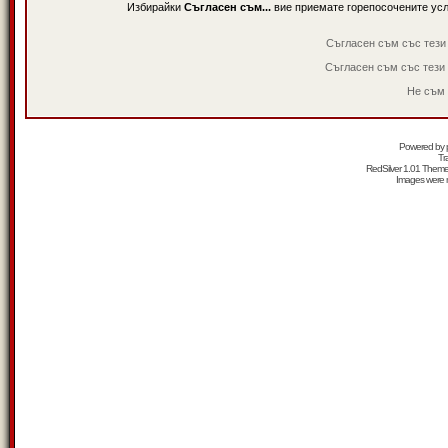
Избирайки
Съгласен съм...
вие приемате горепосочените ус
Съгласен съм със тези
Съгласен съм със тези
Не съм 
Powered by
Tr
RedSilver 1.01 Them
Images were