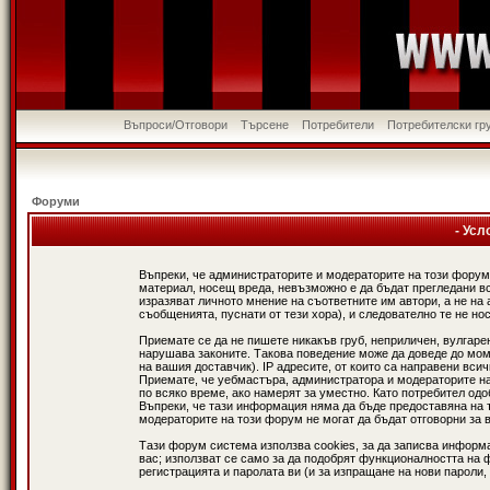
Въпроси/Отговори
Търсене
Потребители
Потребителски гр
Форуми
- Усл
Въпреки, че администраторите и модераторите на този форум
материал, носещ вреда, невъзможно е да бъдат прегледани в
изразяват личното мнение на съответните им автори, а не н
съобщенията, пуснати от тези хора), и следователно те не нос
Приемате се да не пишете никакъв груб, неприличен, вулгаре
нарушава законите. Такова поведение може да доведе до мом
на вашия доставчик). IP адресите, от които са направени вси
Приемате, че уебмастъра, администратора и модераторите на
по всяко време, ако намерят за уместно. Като потребител од
Въпреки, че тази информация няма да бъде предоставяна на 
модераторите на този форум не могат да бъдат отговорни за в
Тази форум система използва cookies, за да записва информ
вас; използват се само за да подобрят функционалността на 
регистрацията и паролата ви (и за изпращане на нови пароли,