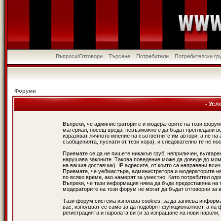
Въпроси/Отговори
Търсене
Потребители
Потребителски гр
Форуми
- Усл
Въпреки, че администраторите и модераторите на този форум
материал, носещ вреда, невъзможно е да бъдат прегледани в
изразяват личното мнение на съответните им автори, а не н
съобщенията, пуснати от тези хора), и следователно те не нос
Приемате се да не пишете никакъв груб, неприличен, вулгаре
нарушава законите. Такова поведение може да доведе до мом
на вашия доставчик). IP адресите, от които са направени вси
Приемате, че уебмастъра, администратора и модераторите на
по всяко време, ако намерят за уместно. Като потребител од
Въпреки, че тази информация няма да бъде предоставяна на 
модераторите на този форум не могат да бъдат отговорни за в
Тази форум система използва cookies, за да записва информ
вас; използват се само за да подобрят функционалността на 
регистрацията и паролата ви (и за изпращане на нови пароли,