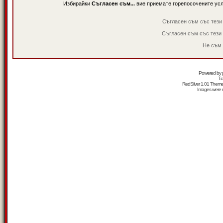
Избирайки
Съгласен съм...
вие приемате горепосочените ус
Съгласен съм със тези
Съгласен съм със тези
Не съм 
Powered by
Tr
RedSilver 1.01 Them
Images were