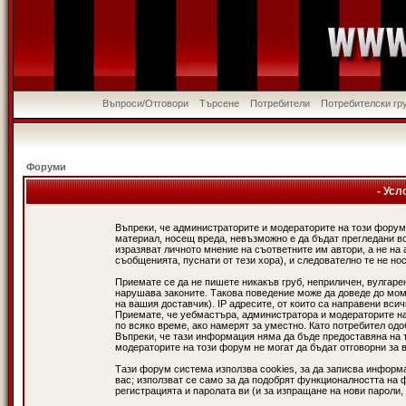
Въпроси/Отговори
Търсене
Потребители
Потребителски гр
Форуми
- Усл
Въпреки, че администраторите и модераторите на този форум
материал, носещ вреда, невъзможно е да бъдат прегледани в
изразяват личното мнение на съответните им автори, а не н
съобщенията, пуснати от тези хора), и следователно те не нос
Приемате се да не пишете никакъв груб, неприличен, вулгаре
нарушава законите. Такова поведение може да доведе до мом
на вашия доставчик). IP адресите, от които са направени вси
Приемате, че уебмастъра, администратора и модераторите на
по всяко време, ако намерят за уместно. Като потребител од
Въпреки, че тази информация няма да бъде предоставяна на 
модераторите на този форум не могат да бъдат отговорни за в
Тази форум система използва cookies, за да записва информ
вас; използват се само за да подобрят функционалността на 
регистрацията и паролата ви (и за изпращане на нови пароли,