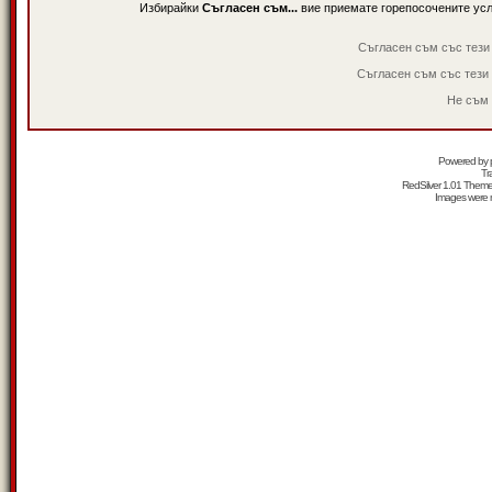
Избирайки
Съгласен съм...
вие приемате горепосочените ус
Съгласен съм със тези
Съгласен съм със тези
Не съм 
Powered by
Tr
RedSilver 1.01 Them
Images were