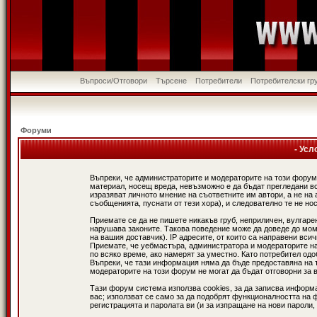
Въпроси/Отговори
Търсене
Потребители
Потребителски гр
Форуми
- Усл
Въпреки, че администраторите и модераторите на този форум
материал, носещ вреда, невъзможно е да бъдат прегледани в
изразяват личното мнение на съответните им автори, а не н
съобщенията, пуснати от тези хора), и следователно те не нос
Приемате се да не пишете никакъв груб, неприличен, вулгаре
нарушава законите. Такова поведение може да доведе до мом
на вашия доставчик). IP адресите, от които са направени вси
Приемате, че уебмастъра, администратора и модераторите на
по всяко време, ако намерят за уместно. Като потребител од
Въпреки, че тази информация няма да бъде предоставяна на 
модераторите на този форум не могат да бъдат отговорни за в
Тази форум система използва cookies, за да записва информ
вас; използват се само за да подобрят функционалността на 
регистрацията и паролата ви (и за изпращане на нови пароли,