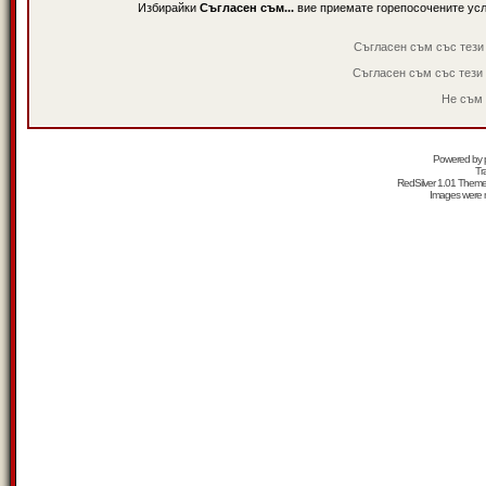
Избирайки
Съгласен съм...
вие приемате горепосочените ус
Съгласен съм със тези
Съгласен съм със тези
Не съм 
Powered by
Tr
RedSilver 1.01 Them
Images were