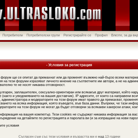
Потребители
Потребителски групи
Регистрирайте се
Профил
Влезте, за да в
- Условия за регистрация
 форум ще се опитат да премахнат или да променят възмжно най-бързо всеки материа
я на тези форуми изразяват личното мнение на съответните им автори, а не на админ
вателно те не носят никаква отговорност.
вулгарен, заплашителен, сексуално-ориентиран или всякакъв друг материал, който нар
(както и уведомяването на вашия доставчик). IP адресите, от които са направени вси
, администратора и модераторите на този форум имат правото да премахват, променят
сването на всяка информация, която въведете, във база данни. Въпреки, че тази инфо
аторите на този форум не могат да бъдат отговорни за всякакви хакерски атаки, коит
информация на вашия компютър. Тези cookies не съдържат никаква информация за вас
ърждение на детайлите по регистрацията и паролата ви (и за изпращане на нови парол
ите условия
Съгласен съм със тези условия и възрастта ми е
над
13 години