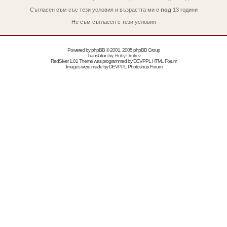
Съгласен съм със тези условия и възрастта ми е
под
13 години
Не съм съгласен с тези условия
Powered by
phpBB
© 2001, 2005 phpBB Group
Translation by:
Boby Dimitrov
RedSilver 1.01 Theme was programmed by
DEVPPL
HTML Forum
Images were made by
DEVPPL
Photoshop Forum