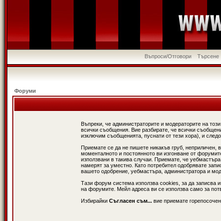
Въпроси/Отговори
Търсене
Форуми
Въпреки, че администраторите и модераторите на този
всички съобщения. Вие разбирате, че всички съобщени
изключим съобщенията, пуснати от тези хора), и следо
Приемате се да не пишете никакъв груб, неприличен, 
моменталното и постоянното ви изгонване от форумите 
използвани в такива случаи. Приемате, че уебмастъра
намерят за уместно. Като потребител одобрявате запи
вашето одобрение, уебмастъра, администратора и модер
Тази форум система използва cookies, за да записва 
на форумите. Мейл адреса ви се използва само за потв
Избирайки
Съгласен съм...
вие приемате горепосочен