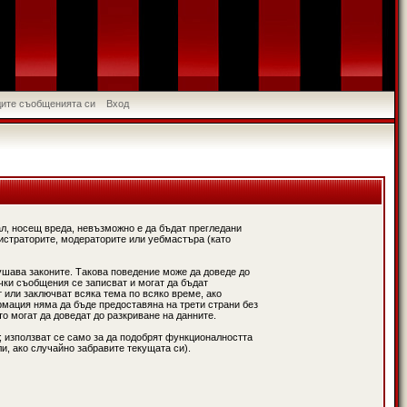
идите съобщенията си
Вход
л, носещ вреда, невъзможно е да бъдат прегледани
истраторите, модераторите или уебмастъра (като
ушава законите. Такова поведение може да доведе до
чки съобщения се записват и могат да бъдат
 или заключват всяка тема по всяко време, ако
рмация няма да бъде предоставяна на трети страни без
о могат да доведат до разкриване на данните.
; използват се само за да подобрят функционалността
и, ако случайно забравите текущата си).