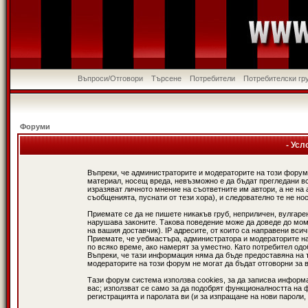
Въпроси/Отговори
Търсене
Потребители
Потребителски гр
Форуми
- Усл
Въпреки, че администраторите и модераторите на този форум
материал, носещ вреда, невъзможно е да бъдат прегледани в
изразяват личното мнение на съответните им автори, а не н
съобщенията, пуснати от тези хора), и следователно те не нос
Приемате се да не пишете никакъв груб, неприличен, вулгаре
нарушава законите. Такова поведение може да доведе до мом
на вашия доставчик). IP адресите, от които са направени вси
Приемате, че уебмастъра, администратора и модераторите на
по всяко време, ако намерят за уместно. Като потребител од
Въпреки, че тази информация няма да бъде предоставяна на 
модераторите на този форум не могат да бъдат отговорни за в
Тази форум система използва cookies, за да записва информ
вас; използват се само за да подобрят функционалността на 
регистрацията и паролата ви (и за изпращане на нови пароли,