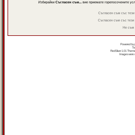
Избирайки
Съгласен съм...
вие приемате горепосочените ус
Съгласен съм със тези
Съгласен съм със тези
Не съм 
Powered by
Tr
RedSilver 1.01 Them
Images were