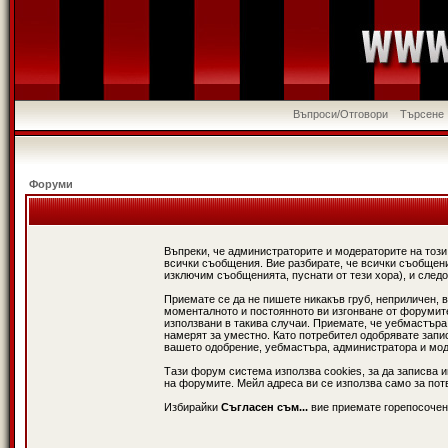
Въпроси/Отговори
Търсене
Форуми
Въпреки, че администраторите и модераторите на този
всички съобщения. Вие разбирате, че всички съобщени
изключим съобщенията, пуснати от тези хора), и следо
Приемате се да не пишете никакъв груб, неприличен, 
моменталното и постоянното ви изгонване от форумите 
използвани в такива случаи. Приемате, че уебмастъра
намерят за уместно. Като потребител одобрявате запи
вашето одобрение, уебмастъра, администратора и модер
Тази форум система използва cookies, за да записва 
на форумите. Мейл адреса ви се използва само за потв
Избирайки
Съгласен съм...
вие приемате горепосочен