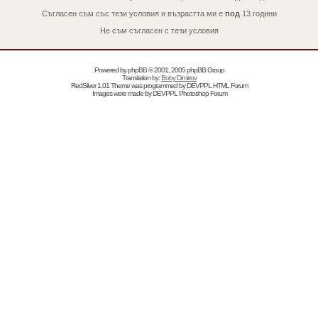
Съгласен съм със тези условия и възрастта ми е
под
13 години
Не съм съгласен с тези условия
Powered by
phpBB
© 2001, 2005 phpBB Group
Translation by:
Boby Dimitrov
RedSilver 1.01 Theme was programmed by
DEVPPL
HTML Forum
Images were made by
DEVPPL
Photoshop Forum