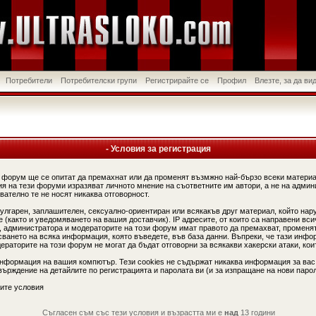
Потребители
Потребителски групи
Регистрирайте се
Профил
Влезте, за да в
- Условия за регистрация
 форум ще се опитат да премахнат или да променят възмжно най-бързо всеки материа
я на тези форуми изразяват личното мнение на съответните им автори, а не на админ
вателно те не носят никаква отговорност.
вулгарен, заплашителен, сексуално-ориентиран или всякакъв друг материал, който нар
(както и уведомяването на вашия доставчик). IP адресите, от които са направени вси
, администратора и модераторите на този форум имат правото да премахват, променят
сването на всяка информация, която въведете, във база данни. Въпреки, че тази инфо
аторите на този форум не могат да бъдат отговорни за всякакви хакерски атаки, коит
информация на вашия компютър. Тези cookies не съдържат никаква информация за вас
ърждение на детайлите по регистрацията и паролата ви (и за изпращане на нови парол
ите условия
Съгласен съм със тези условия и възрастта ми е
над
13 години