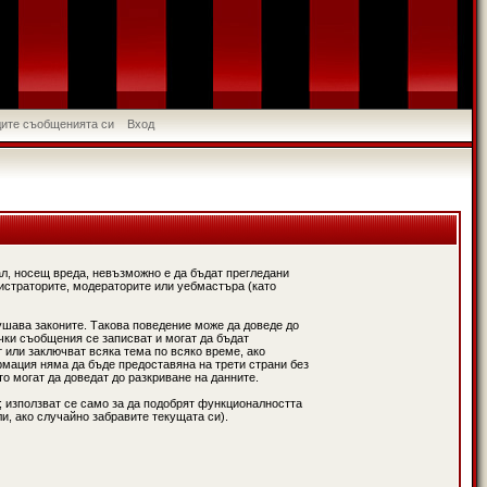
идите съобщенията си
Вход
л, носещ вреда, невъзможно е да бъдат прегледани
истраторите, модераторите или уебмастъра (като
ушава законите. Такова поведение може да доведе до
чки съобщения се записват и могат да бъдат
 или заключват всяка тема по всяко време, ако
рмация няма да бъде предоставяна на трети страни без
о могат да доведат до разкриване на данните.
; използват се само за да подобрят функционалността
и, ако случайно забравите текущата си).