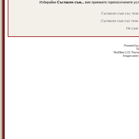
Избирайки
Съгласен съм...
вие приемате горепосочените ус
Съгласен съм със тези
Съгласен съм със тези
Не съм 
Powered by
Tr
RedSilver 1.01 Them
Images were