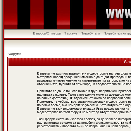
Въпроси/Отговори
Търсене
Потребители
Потребителски гр
Форуми
- Усл
Въпреки, че администраторите и модераторите на този форум
материал, носещ вреда, невъзможно е да бъдат прегледани в
изразяват личното мнение на съответните им автори, а не н
съобщенията, пуснати от тези хора), и следователно те не нос
Приемате се да не пишете никакъв груб, неприличен, вулгаре
нарушава законите. Такова поведение може да доведе до мом
на вашия доставчик). IP адресите, от които са направени вси
Приемате, че уебмастъра, администратора и модераторите на
по всяко време, ако намерят за уместно. Като потребител од
Въпреки, че тази информация няма да бъде предоставяна на 
модераторите на този форум не могат да бъдат отговорни за в
Тази форум система използва cookies, за да записва информ
вас; използват се само за да подобрят функционалността на 
регистрацията и паролата ви (и за изпращане на нови пароли,