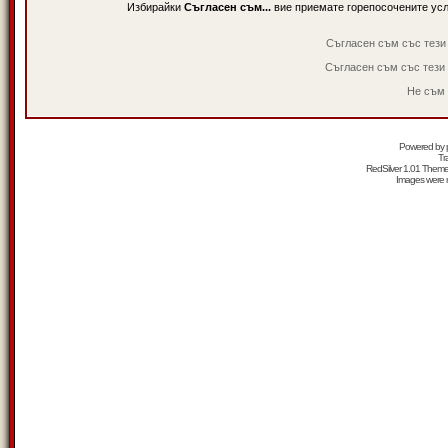
Избирайки
Съгласен съм...
вие приемате горепосочените ус
Съгласен съм със тези
Съгласен съм със тези
Не съм 
Powered by
Tr
RedSilver 1.01 Them
Images were