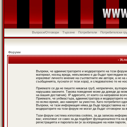
Въпроси/Отговори
Търсене
Потребители
Потребителски гр
Форуми
- Усл
Въпреки, че администраторите и модераторите на този форум
материал, носещ вреда, невъзможно е да бъдат прегледани в
изразяват личното мнение на съответните им автори, а не н
съобщенията, пуснати от тези хора), и следователно те не нос
Приемате се да не пишете никакъв груб, неприличен, вулгаре
нарушава законите. Такова поведение може да доведе до мом
на вашия доставчик). IP адресите, от които са направени вси
Приемате, че уебмастъра, администратора и модераторите на
по всяко време, ако намерят за уместно. Като потребител од
Въпреки, че тази информация няма да бъде предоставяна на 
модераторите на този форум не могат да бъдат отговорни за в
Тази форум система използва cookies, за да записва информ
вас; използват се само за да подобрят функционалността на 
регистрацията и паролата ви (и за изпращане на нови пароли,