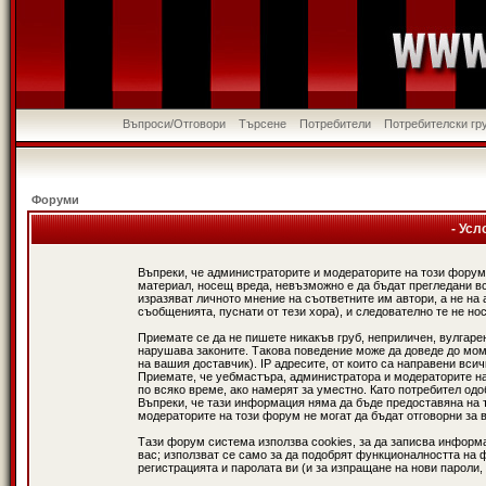
Въпроси/Отговори
Търсене
Потребители
Потребителски гр
Форуми
- Усл
Въпреки, че администраторите и модераторите на този форум
материал, носещ вреда, невъзможно е да бъдат прегледани в
изразяват личното мнение на съответните им автори, а не н
съобщенията, пуснати от тези хора), и следователно те не нос
Приемате се да не пишете никакъв груб, неприличен, вулгаре
нарушава законите. Такова поведение може да доведе до мом
на вашия доставчик). IP адресите, от които са направени вси
Приемате, че уебмастъра, администратора и модераторите на
по всяко време, ако намерят за уместно. Като потребител од
Въпреки, че тази информация няма да бъде предоставяна на 
модераторите на този форум не могат да бъдат отговорни за в
Тази форум система използва cookies, за да записва информ
вас; използват се само за да подобрят функционалността на 
регистрацията и паролата ви (и за изпращане на нови пароли,