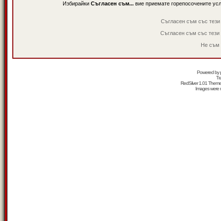
Избирайки
Съгласен съм...
вие приемате горепосочените ус
Съгласен съм със тези
Съгласен съм със тези
Не съм 
Powered by
Tr
RedSilver 1.01 Them
Images were