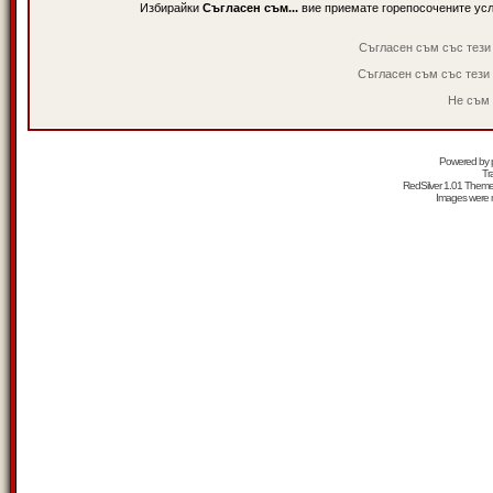
Избирайки
Съгласен съм...
вие приемате горепосочените ус
Съгласен съм със тези
Съгласен съм със тези
Не съм 
Powered by
Tr
RedSilver 1.01 Them
Images were