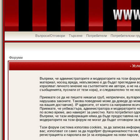
Въпроси/Отговори
Търсене
Потребители
Потребителски гр
Форуми
- Усл
Въпреки, че администраторите и модераторите на този форум
материал, носещ вреда, невъзможно е да бъдат прегледани в
изразяват личното мнение на съответните им автори, а не н
съобщенията, пуснати от тези хора), и следователно те не нос
Приемате се да не пишете никакъв груб, неприличен, вулгаре
нарушава законите. Такова поведение може да доведе до мом
на вашия доставчик). IP адресите, от които са направени вси
Приемате, че уебмастъра, администратора и модераторите на
по всяко време, ако намерят за уместно. Като потребител од
Въпреки, че тази информация няма да бъде предоставяна на 
модераторите на този форум не могат да бъдат отговорни за в
Тази форум система използва cookies, за да записва информ
вас; използват се само за да подобрят функционалността на 
регистрацията и паролата ви (и за изпращане на нови пароли,