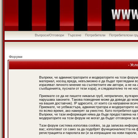
Въпроси/Отговори
Търсене
Потребители
Потребителски гр
Форуми
- Усл
Въпреки, че администраторите и модераторите на този форум
материал, носещ вреда, невъзможно е да бъдат прегледани в
изразяват личното мнение на съответните им автори, а не н
съобщенията, пуснати от тези хора), и следователно те не нос
Приемате се да не пишете никакъв груб, неприличен, вулгаре
нарушава законите. Такова поведение може да доведе до мом
на вашия доставчик). IP адресите, от които са направени вси
Приемате, че уебмастъра, администратора и модераторите на
по всяко време, ако намерят за уместно. Като потребител од
Въпреки, че тази информация няма да бъде предоставяна на 
модераторите на този форум не могат да бъдат отговорни за в
Тази форум система използва cookies, за да записва информ
вас; използват се само за да подобрят функционалността на 
регистрацията и паролата ви (и за изпращане на нови пароли,