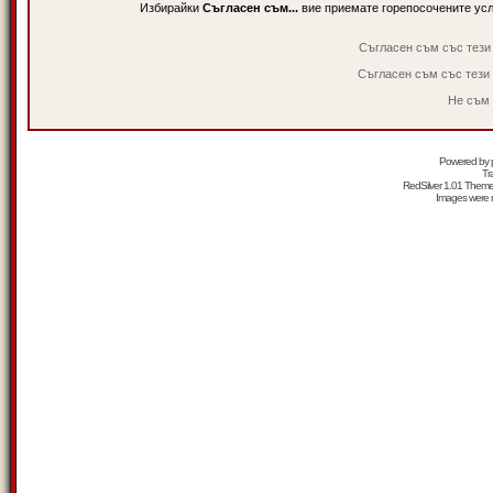
Избирайки
Съгласен съм...
вие приемате горепосочените ус
Съгласен съм със тези
Съгласен съм със тези
Не съм 
Powered by
Tr
RedSilver 1.01 Them
Images were