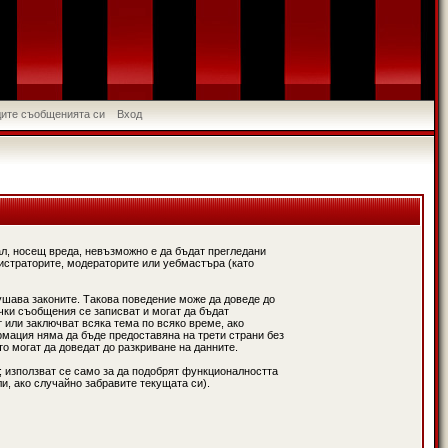
идите съобщенията си
Вход
л, носещ вреда, невъзможно е да бъдат прегледани
истраторите, модераторите или уебмастъра (като
ушава законите. Такова поведение може да доведе до
чки съобщения се записват и могат да бъдат
 или заключват всяка тема по всяко време, ако
рмация няма да бъде предоставяна на трети страни без
о могат да доведат до разкриване на данните.
; използват се само за да подобрят функционалността
и, ако случайно забравите текущата си).