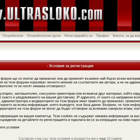
Потребители
Потребителски групи
Регистрирайте се
Профил
Влезте, за да в
- Условия за регистрация
 форум ще се опитат да премахнат или да променят възмжно най-бързо всеки материа
я на тези форуми изразяват личното мнение на съответните им автори, а не на админ
вателно те не носят никаква отговорност.
вулгарен, заплашителен, сексуално-ориентиран или всякакъв друг материал, който нар
(както и уведомяването на вашия доставчик). IP адресите, от които са направени вси
, администратора и модераторите на този форум имат правото да премахват, променят
сването на всяка информация, която въведете, във база данни. Въпреки, че тази инфо
аторите на този форум не могат да бъдат отговорни за всякакви хакерски атаки, коит
информация на вашия компютър. Тези cookies не съдържат никаква информация за вас
ърждение на детайлите по регистрацията и паролата ви (и за изпращане на нови парол
ите условия
Съгласен съм със тези условия и възрастта ми е
над
13 години