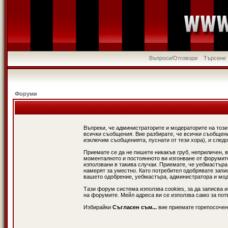
Въпроси/Отговори
Търсене
Форуми
Въпреки, че администраторите и модераторите на този
всички съобщения. Вие разбирате, че всички съобщени
изключим съобщенията, пуснати от тези хора), и следо
Приемате се да не пишете никакъв груб, неприличен, 
моменталното и постоянното ви изгонване от форумите 
използвани в такива случаи. Приемате, че уебмастъра
намерят за уместно. Като потребител одобрявате запи
вашето одобрение, уебмастъра, администратора и модер
Тази форум система използва cookies, за да записва 
на форумите. Мейл адреса ви се използва само за потв
Избирайки
Съгласен съм...
вие приемате горепосочен