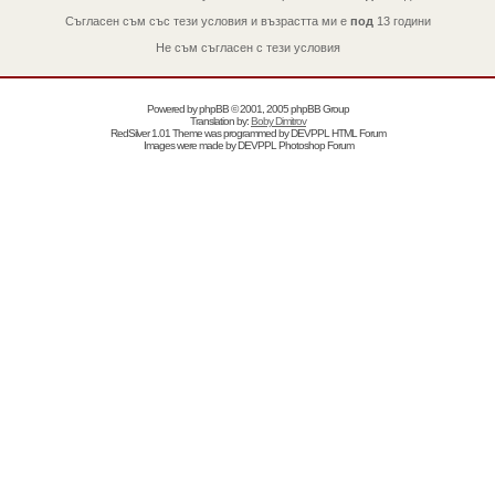
Съгласен съм със тези условия и възрастта ми е
под
13 години
Не съм съгласен с тези условия
Powered by
phpBB
© 2001, 2005 phpBB Group
Translation by:
Boby Dimitrov
RedSilver 1.01 Theme was programmed by
DEVPPL
HTML Forum
Images were made by
DEVPPL
Photoshop Forum