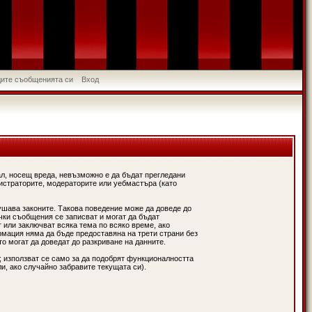
идите съобщенията си
Вход
л, носещ вреда, невъзможно е да бъдат прегледани
истраторите, модераторите или уебмастъра (като
ушава законите. Такова поведение може да доведе до
чки съобщения се записват и могат да бъдат
 или заключват всяка тема по всяко време, ако
рмация няма да бъде предоставяна на трети страни без
о могат да доведат до разкриване на данните.
; използват се само за да подобрят функционалността
и, ако случайно забравите текущата си).