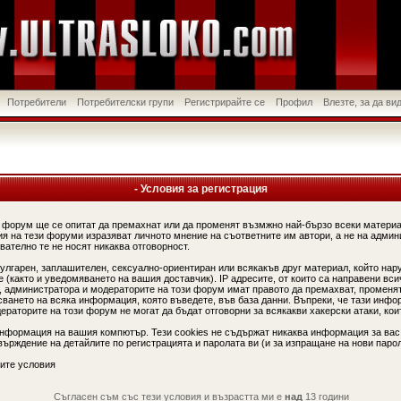
Потребители
Потребителски групи
Регистрирайте се
Профил
Влезте, за да в
- Условия за регистрация
 форум ще се опитат да премахнат или да променят възмжно най-бързо всеки материа
я на тези форуми изразяват личното мнение на съответните им автори, а не на админ
вателно те не носят никаква отговорност.
вулгарен, заплашителен, сексуално-ориентиран или всякакъв друг материал, който нар
(както и уведомяването на вашия доставчик). IP адресите, от които са направени вси
, администратора и модераторите на този форум имат правото да премахват, променят
сването на всяка информация, която въведете, във база данни. Въпреки, че тази инфо
аторите на този форум не могат да бъдат отговорни за всякакви хакерски атаки, коит
информация на вашия компютър. Тези cookies не съдържат никаква информация за вас
ърждение на детайлите по регистрацията и паролата ви (и за изпращане на нови парол
ите условия
Съгласен съм със тези условия и възрастта ми е
над
13 години