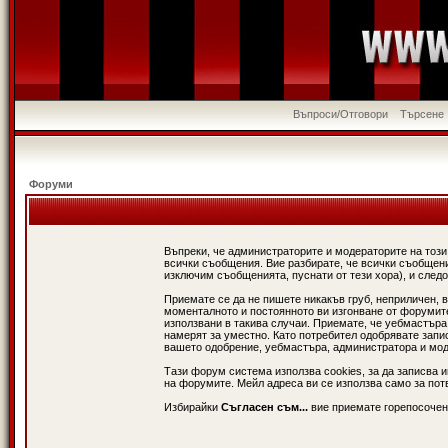
Въпроси/Отговори
Търсене
Форуми
Въпреки, че администраторите и модераторите на този
всички съобщения. Вие разбирате, че всички съобщени
изключим съобщенията, пуснати от тези хора), и следо
Приемате се да не пишете никакъв груб, неприличен, 
моменталното и постоянното ви изгонване от форумите 
използвани в такива случаи. Приемате, че уебмастъра
намерят за уместно. Като потребител одобрявате запи
вашето одобрение, уебмастъра, администратора и модер
Тази форум система използва cookies, за да записва 
на форумите. Мейл адреса ви се използва само за потв
Избирайки
Съгласен съм...
вие приемате горепосочен