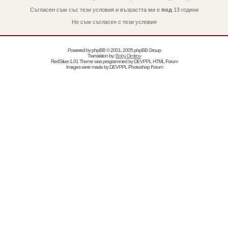
Съгласен съм със тези условия и възрастта ми е
под
13 години
Не съм съгласен с тези условия
Powered by
phpBB
© 2001, 2005 phpBB Group
Translation by:
Boby Dimitrov
RedSilver 1.01 Theme was programmed by
DEVPPL
HTML Forum
Images were made by
DEVPPL
Photoshop Forum