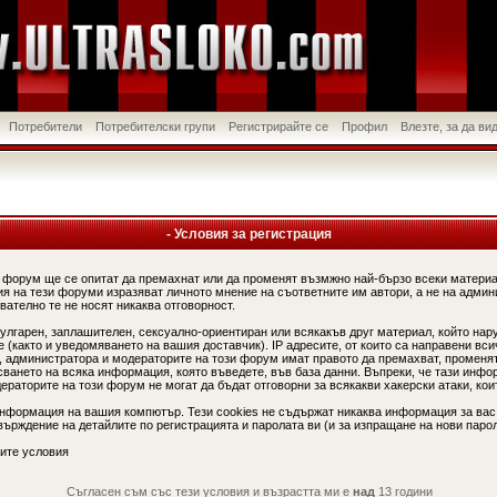
Потребители
Потребителски групи
Регистрирайте се
Профил
Влезте, за да в
- Условия за регистрация
 форум ще се опитат да премахнат или да променят възмжно най-бързо всеки материа
я на тези форуми изразяват личното мнение на съответните им автори, а не на админ
вателно те не носят никаква отговорност.
вулгарен, заплашителен, сексуално-ориентиран или всякакъв друг материал, който нар
(както и уведомяването на вашия доставчик). IP адресите, от които са направени вси
, администратора и модераторите на този форум имат правото да премахват, променят
сването на всяка информация, която въведете, във база данни. Въпреки, че тази инфо
аторите на този форум не могат да бъдат отговорни за всякакви хакерски атаки, коит
информация на вашия компютър. Тези cookies не съдържат никаква информация за вас
ърждение на детайлите по регистрацията и паролата ви (и за изпращане на нови парол
ите условия
Съгласен съм със тези условия и възрастта ми е
над
13 години