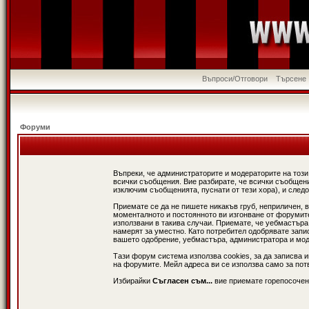
Въпроси/Отговори
Търсене
Форуми
Въпреки, че администраторите и модераторите на този
всички съобщения. Вие разбирате, че всички съобщени
изключим съобщенията, пуснати от тези хора), и следо
Приемате се да не пишете никакъв груб, неприличен, 
моменталното и постоянното ви изгонване от форумите 
използвани в такива случаи. Приемате, че уебмастъра
намерят за уместно. Като потребител одобрявате запи
вашето одобрение, уебмастъра, администратора и модер
Тази форум система използва cookies, за да записва 
на форумите. Мейл адреса ви се използва само за потв
Избирайки
Съгласен съм...
вие приемате горепосочен