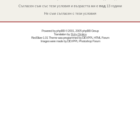
Съгласен съм със тези условия и възрастта ми е
под
13 години
Не съм съгласен с тези условия
Powered by
phpBB
© 2001, 2005 phpBB Group
Translation by:
Boby Dimitrov
RedSilver 1.01 Theme was programmed by
DEVPPL
HTML Forum
Images were made by
DEVPPL
Photoshop Forum