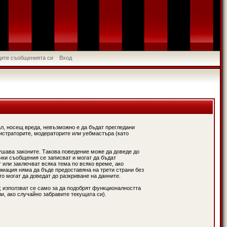
идите съобщенията си
Вход
л, носещ вреда, невъзможно е да бъдат прегледани
истраторите, модераторите или уебмастъра (като
ушава законите. Такова поведение може да доведе до
чки съобщения се записват и могат да бъдат
 или заключват всяка тема по всяко време, ако
рмация няма да бъде предоставяна на трети страни без
о могат да доведат до разкриване на данните.
; използват се само за да подобрят функционалността
и, ако случайно забравите текущата си).