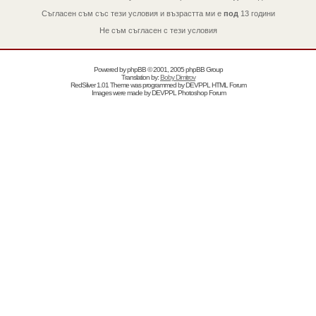
Съгласен съм със тези условия и възрастта ми е
под
13 години
Не съм съгласен с тези условия
Powered by
phpBB
© 2001, 2005 phpBB Group
Translation by:
Boby Dimitrov
RedSilver 1.01 Theme was programmed by
DEVPPL
HTML Forum
Images were made by
DEVPPL
Photoshop Forum