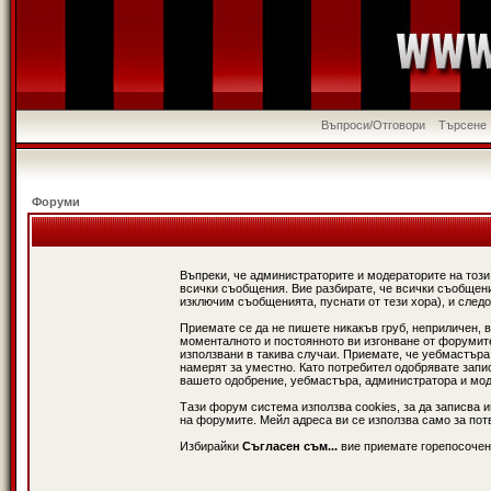
Въпроси/Отговори
Търсене
Форуми
Въпреки, че администраторите и модераторите на този
всички съобщения. Вие разбирате, че всички съобщени
изключим съобщенията, пуснати от тези хора), и следо
Приемате се да не пишете никакъв груб, неприличен, 
моменталното и постоянното ви изгонване от форумите 
използвани в такива случаи. Приемате, че уебмастъра
намерят за уместно. Като потребител одобрявате запи
вашето одобрение, уебмастъра, администратора и модер
Тази форум система използва cookies, за да записва 
на форумите. Мейл адреса ви се използва само за потв
Избирайки
Съгласен съм...
вие приемате горепосочен