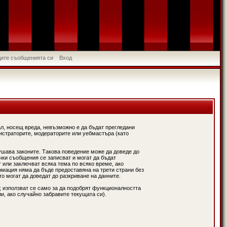
идите съобщенията си
Вход
л, носещ вреда, невъзможно е да бъдат прегледани
истраторите, модераторите или уебмастъра (като
ушава законите. Такова поведение може да доведе до
чки съобщения се записват и могат да бъдат
 или заключват всяка тема по всяко време, ако
рмация няма да бъде предоставяна на трети страни без
о могат да доведат до разкриване на данните.
; използват се само за да подобрят функционалността
и, ако случайно забравите текущата си).