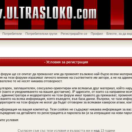
Потребители
Потребителски групи
Регистрирайте се
Профил
Влезте, за да в
- Условия за регистрация
 форум ще се опитат да премахнат или да променят възмжно най-бързо всеки материа
я на тези форуми изразяват личното мнение на съответните им автори, а не на админ
вателно те не носят никаква отговорност.
вулгарен, заплашителен, сексуално-ориентиран или всякакъв друг материал, който нар
(както и уведомяването на вашия доставчик). IP адресите, от които са направени вси
, администратора и модераторите на този форум имат правото да премахват, променят
сването на всяка информация, която въведете, във база данни. Въпреки, че тази инфо
аторите на този форум не могат да бъдат отговорни за всякакви хакерски атаки, коит
информация на вашия компютър. Тези cookies не съдържат никаква информация за вас
ърждение на детайлите по регистрацията и паролата ви (и за изпращане на нови парол
ите условия
Съгласен съм със тези условия и възрастта ми е
над
13 години