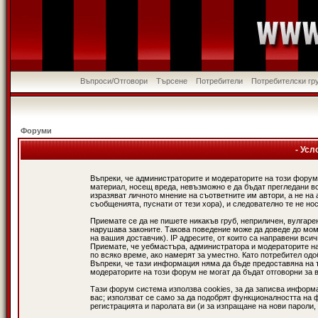
Въпроси/Отговори
Търсене
Потребители
Потребителски гр
Форуми
- Усл
Въпреки, че администраторите и модераторите на този форум
материал, носещ вреда, невъзможно е да бъдат прегледани в
изразяват личното мнение на съответните им автори, а не н
съобщенията, пуснати от тези хора), и следователно те не нос
Приемате се да не пишете никакъв груб, неприличен, вулгаре
нарушава законите. Такова поведение може да доведе до мом
на вашия доставчик). IP адресите, от които са направени вси
Приемате, че уебмастъра, администратора и модераторите на
по всяко време, ако намерят за уместно. Като потребител од
Въпреки, че тази информация няма да бъде предоставяна на 
модераторите на този форум не могат да бъдат отговорни за в
Тази форум система използва cookies, за да записва информ
вас; използват се само за да подобрят функционалността на 
регистрацията и паролата ви (и за изпращане на нови пароли,