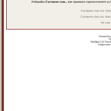
Избирайки
Съгласен съм...
вие приемате горепосочените ус
Съгласен съм със тези
Съгласен съм със тези
Не съм 
Powered by
Tr
RedSilver 1.01 Them
Images were