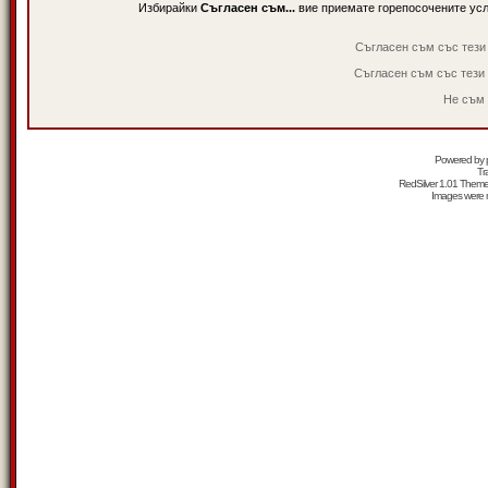
Избирайки
Съгласен съм...
вие приемате горепосочените ус
Съгласен съм със тези
Съгласен съм със тези
Не съм 
Powered by
Tr
RedSilver 1.01 Them
Images were