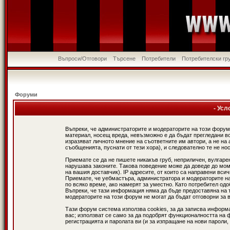
Въпроси/Отговори
Търсене
Потребители
Потребителски гр
Форуми
- Усл
Въпреки, че администраторите и модераторите на този форум
материал, носещ вреда, невъзможно е да бъдат прегледани в
изразяват личното мнение на съответните им автори, а не н
съобщенията, пуснати от тези хора), и следователно те не нос
Приемате се да не пишете никакъв груб, неприличен, вулгаре
нарушава законите. Такова поведение може да доведе до мом
на вашия доставчик). IP адресите, от които са направени вси
Приемате, че уебмастъра, администратора и модераторите на
по всяко време, ако намерят за уместно. Като потребител од
Въпреки, че тази информация няма да бъде предоставяна на 
модераторите на този форум не могат да бъдат отговорни за в
Тази форум система използва cookies, за да записва информ
вас; използват се само за да подобрят функционалността на 
регистрацията и паролата ви (и за изпращане на нови пароли,