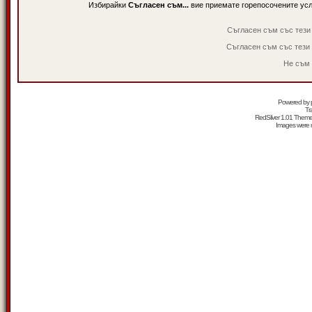
Избирайки
Съгласен съм...
вие приемате горепосочените ус
Съгласен съм със тези
Съгласен съм със тези
Не съм 
Powered by
Tr
RedSilver 1.01 Them
Images were