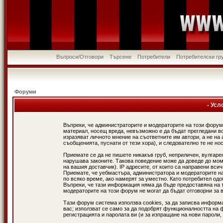
Въпроси/Отговори
Търсене
Потребители
Потребителски гр
Форуми
- Усл
Въпреки, че администраторите и модераторите на този форум
материал, носещ вреда, невъзможно е да бъдат прегледани в
изразяват личното мнение на съответните им автори, а не н
съобщенията, пуснати от тези хора), и следователно те не нос
Приемате се да не пишете никакъв груб, неприличен, вулгаре
нарушава законите. Такова поведение може да доведе до мом
на вашия доставчик). IP адресите, от които са направени вси
Приемате, че уебмастъра, администратора и модераторите на
по всяко време, ако намерят за уместно. Като потребител од
Въпреки, че тази информация няма да бъде предоставяна на 
модераторите на този форум не могат да бъдат отговорни за в
Тази форум система използва cookies, за да записва информ
вас; използват се само за да подобрят функционалността на 
регистрацията и паролата ви (и за изпращане на нови пароли,