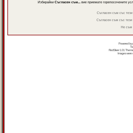
Избирайки
Съгласен съм...
вие приемате горепосочените ус
Съгласен съм със тези
Съгласен съм със тези
Не съм 
Powered by
Tr
RedSilver 1.01 Them
Images were