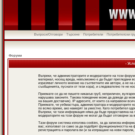
Въпроси/Отговори
Търсене
Потребители
Потребителски гр
Форуми
- Усл
Въпреки, че администраторите и модераторите на този форум
материал, носещ вреда, невъзможно е да бъдат прегледани в
изразяват личното мнение на съответните им автори, а не н
съобщенията, пуснати от тези хора), и следователно те не нос
Приемате се да не пишете никакъв груб, неприличен, вулгаре
нарушава законите. Такова поведение може да доведе до мом
на вашия доставчик). IP адресите, от които са направени вси
Приемате, че уебмастъра, администратора и модераторите на
по всяко време, ако намерят за уместно. Като потребител од
Въпреки, че тази информация няма да бъде предоставяна на 
модераторите на този форум не могат да бъдат отговорни за в
Тази форум система използва cookies, за да записва информ
вас; използват се само за да подобрят функционалността на 
регистрацията и паролата ви (и за изпращане на нови пароли,