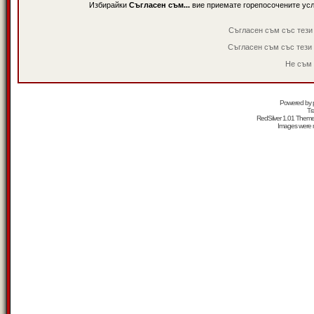
Избирайки
Съгласен съм...
вие приемате горепосочените ус
Съгласен съм със тези
Съгласен съм със тези
Не съм 
Powered by
Tr
RedSilver 1.01 Them
Images were