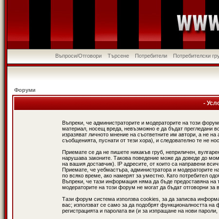
Въпроси/Отговори
Търсене
Потребители
Потребителски гр
Форуми
- Усл
Въпреки, че администраторите и модераторите на този форум
материал, носещ вреда, невъзможно е да бъдат прегледани в
изразяват личното мнение на съответните им автори, а не н
съобщенията, пуснати от тези хора), и следователно те не нос
Приемате се да не пишете никакъв груб, неприличен, вулгаре
нарушава законите. Такова поведение може да доведе до мом
на вашия доставчик). IP адресите, от които са направени вси
Приемате, че уебмастъра, администратора и модераторите на
по всяко време, ако намерят за уместно. Като потребител од
Въпреки, че тази информация няма да бъде предоставяна на 
модераторите на този форум не могат да бъдат отговорни за в
Тази форум система използва cookies, за да записва информ
вас; използват се само за да подобрят функционалността на 
регистрацията и паролата ви (и за изпращане на нови пароли,