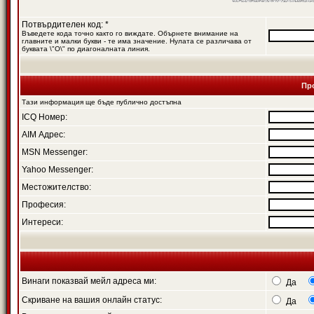
Потвърдителен код: *
Въведете кода точно както го виждате. Обърнете внимание на
главните и малки букви - те има значение. Нулата се различава от
буквата \"O\" по диагоналната линия.
Пр
Тази информация ще бъде публично достъпна
ICQ Номер:
AIM Адрес:
MSN Messenger:
Yahoo Messenger:
Местожителство:
Професия:
Интереси:
Винаги показвай мейл адреса ми:
Да
Скриване на вашия онлайн статус:
Да