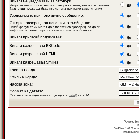
Винаги ме уведомявай за отговори:
Да
Изпраща мейл, когато някой отговори на тема, която сте пуснали.
Тази опция може да бъде променена при всяко ваше мнение
Уведомяване при ново лично съобщение:
Да
Отвори прозорец при ново лично съобщение:
Да
Някой форум-теми могат да отварят нов прозорец, за да ви
информират когато пристигне ново лично съобщение.
Винаги прилагай подписа ми:
Да
Винаги разрешавай BBCode:
Да
Винаги разрешавай HTML:
Да
Винаги разрешавай Smilies:
Да
Език на Борда:
Стил на Борда:
Часова зона:
Формат на датата:
Синтаксисът е идентичен с функцията
date()
на PHP.
Powered by
Tr
RedSilver 1.01 Them
Images were