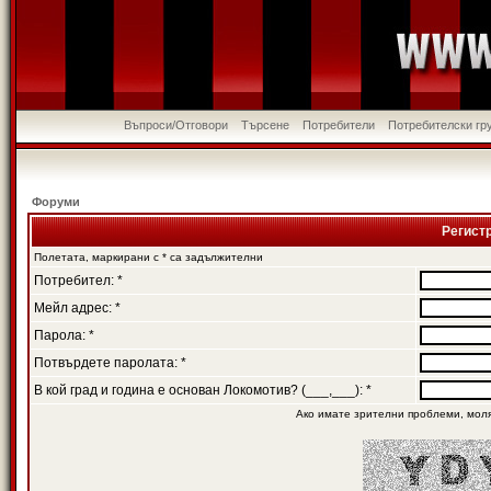
Въпроси/Отговори
Търсене
Потребители
Потребителски гр
Форуми
Регист
Полетата, маркирани с * са задължителни
Потребител: *
Мейл адрес: *
Парола: *
Потвърдете паролата: *
В кой град и година е основан Локомотив? (___,___): *
Ако имате зрителни проблеми, мол