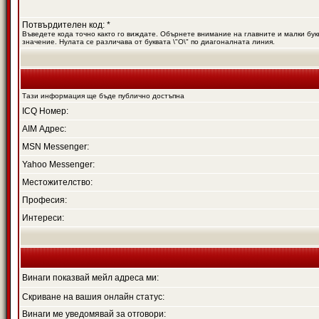
Потвърдителен код: *
Въведете кода точно както го виждате. Обърнете внимание на главните и малки букв
значение. Нулата се различава от буквата \"O\" по диагоналната линия.
Тази информация ще бъде публично достъпна
ICQ Номер:
AIM Адрес:
MSN Messenger:
Yahoo Messenger:
Местожителство:
Професия:
Интереси:
Винаги показвай мейл адреса ми:
Скриване на вашия онлайн статус:
Винаги ме уведомявай за отговори: