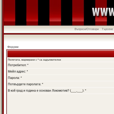
Въпроси/Отговори
Търсене
Форуми
Полетата, маркирани с * са задължителни
Потребител: *
Мейл адрес: *
Парола: *
Потвърдете паролата: *
В кой град и година е основан Локомотив? (___,___): *