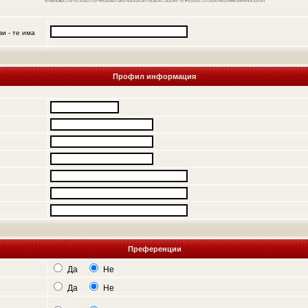
и - те има
Профил информация
Преференции
Да
Не
Да
Не