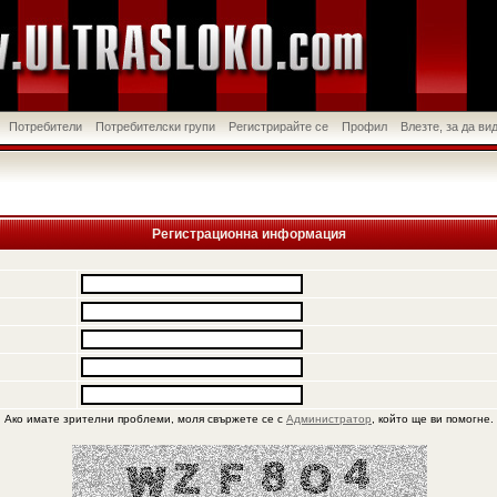
Потребители
Потребителски групи
Регистрирайте се
Профил
Влезте, за да в
Регистрационна информация
Ако имате зрителни проблеми, моля свържете се с
Администратор
, който ще ви помогне.