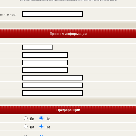
и - те има
Профил информация
Преференции
Да
Не
Да
Не