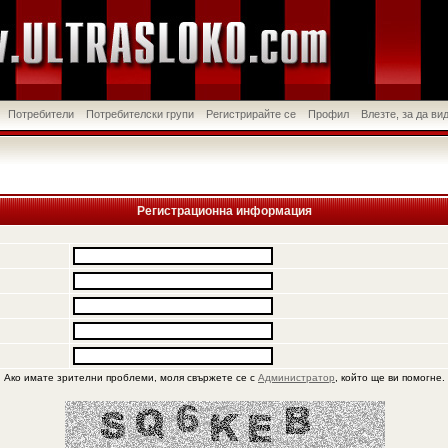
Потребители
Потребителски групи
Регистрирайте се
Профил
Влезте, за да в
Регистрационна информация
Ако имате зрителни проблеми, моля свържете се с
Администратор
, който ще ви помогне.