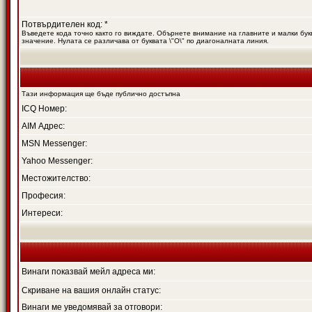
Потвърдителен код: *
Въведете кода точно както го виждате. Обърнете внимание на главните и малки букв
значение. Нулата се различава от буквата \"O\" по диагоналната линия.
Тази информация ще бъде публично достъпна
ICQ Номер:
AIM Адрес:
MSN Messenger:
Yahoo Messenger:
Местожителство:
Професия:
Интереси:
Винаги показвай мейл адреса ми:
Скриване на вашия онлайн статус:
Винаги ме уведомявай за отговори: