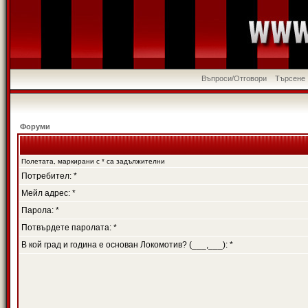
Въпроси/Отговори
Търсене
Форуми
Полетата, маркирани с * са задължителни
Потребител: *
Мейл адрес: *
Парола: *
Потвърдете паролата: *
В кой град и година е основан Локомотив? (___,___): *