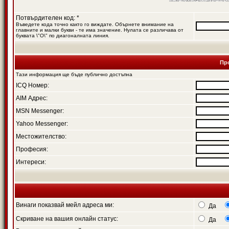
Потвърдителен код: *
Въведете кода точно както го виждате. Обърнете внимание на
главните и малки букви - те има значение. Нулата се различава от
буквата \"O\" по диагоналната линия.
Пр
Тази информация ще бъде публично достъпна
ICQ Номер:
AIM Адрес:
MSN Messenger:
Yahoo Messenger:
Местожителство:
Професия:
Интереси:
Винаги показвай мейл адреса ми:
Да
Скриване на вашия онлайн статус:
Да