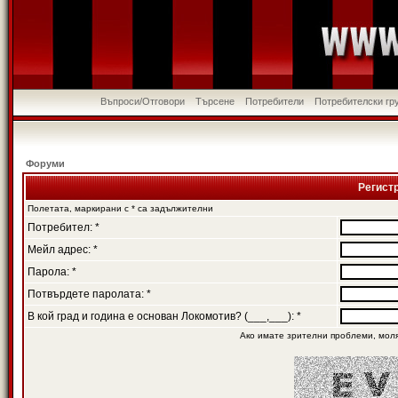
Въпроси/Отговори
Търсене
Потребители
Потребителски гр
Форуми
Регист
Полетата, маркирани с * са задължителни
Потребител: *
Мейл адрес: *
Парола: *
Потвърдете паролата: *
В кой град и година е основан Локомотив? (___,___): *
Ако имате зрителни проблеми, мол