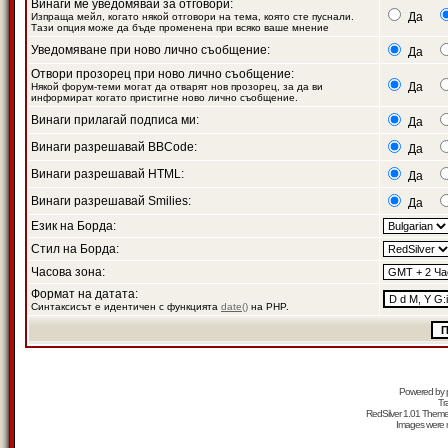
Винаги ме уведомявай за отговори:
Да
Изпраща мейл, когато някой отговори на тема, която сте пуснали.
Тази опция може да бъде променена при всяко ваше мнение
Уведомяване при ново лично съобщение:
Да
Отвори прозорец при ново лично съобщение:
Да
Някой форум-теми могат да отварят нов прозорец, за да ви
информират когато пристигне ново лично съобщение.
Винаги прилагай подписа ми:
Да
Винаги разрешавай BBCode:
Да
Винаги разрешавай HTML:
Да
Винаги разрешавай Smilies:
Да
Език на Борда:
Стил на Борда:
Часова зона:
Формат на датата:
Синтаксисът е идентичен с функцията
date()
на PHP.
Powered by
Tr
RedSilver 1.01 Them
Images were