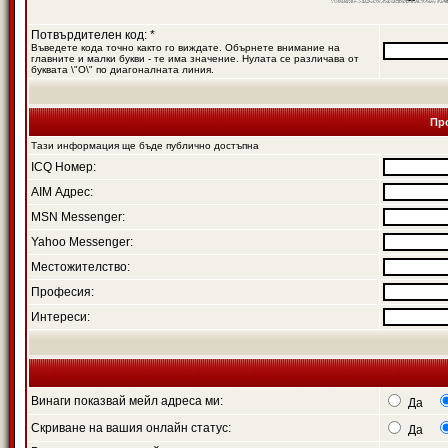
Потвърдителен код: *
Въведете кода точно както го виждате. Обърнете внимание на
главните и малки букви - те има значение. Нулата се различава от
буквата \"O\" по диагоналната линия.
Пр
Тази информация ще бъде публично достъпна
ICQ Номер:
AIM Адрес:
MSN Messenger:
Yahoo Messenger:
Местожителство:
Професия:
Интереси:
Винаги показвай мейл адреса ми:
Да
Скриване на вашия онлайн статус:
Да