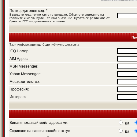
Потвърдителен код: *
Въведете кода точно както го виждате. Обърнете внимание на
главните и малки букви - те има значение. Нулата се различава от
буквата \"O\" по диагоналната линия.
Пр
Тази информация ще бъде публично достъпна
ICQ Номер:
AIM Адрес:
MSN Messenger:
Yahoo Messenger:
Местожителство:
Професия:
Интереси:
Винаги показвай мейл адреса ми:
Да
Скриване на вашия онлайн статус:
Да