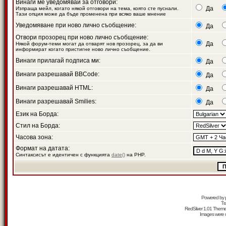
Винаги ме уведомявай за отговори:
Да
Изпраща мейл, когато някой отговори на тема, която сте пуснали.
Тази опция може да бъде променена при всяко ваше мнение
Уведомяване при ново лично съобщение:
Да
Отвори прозорец при ново лично съобщение:
Да
Някой форум-теми могат да отварят нов прозорец, за да ви
информират когато пристигне ново лично съобщение.
Винаги прилагай подписа ми:
Да
Винаги разрешавай BBCode:
Да
Винаги разрешавай HTML:
Да
Винаги разрешавай Smilies:
Да
Език на Борда:
Стил на Борда:
Часова зона:
Формат на датата:
Синтаксисът е идентичен с функцията
date()
на PHP.
Powered by
Tr
RedSilver 1.01 Them
Images were