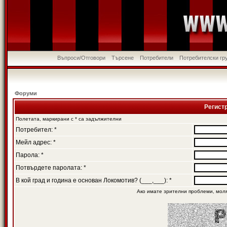
Въпроси/Отговори
Търсене
Потребители
Потребителски гр
Форуми
Регист
Полетата, маркирани с * са задължителни
Потребител: *
Мейл адрес: *
Парола: *
Потвърдете паролата: *
В кой град и година е основан Локомотив? (___,___): *
Ако имате зрителни проблеми, мол