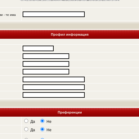
и - те има
Профил информация
Преференции
Да
Не
Да
Не