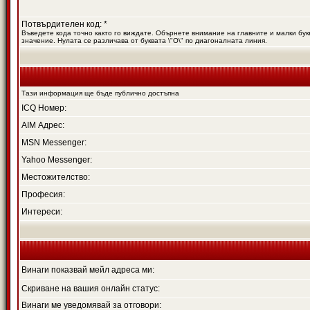
Потвърдителен код: *
Въведете кода точно както го виждате. Обърнете внимание на главните и малки букв
значение. Нулата се различава от буквата \"O\" по диагоналната линия.
Тази информация ще бъде публично достъпна
ICQ Номер:
AIM Адрес:
MSN Messenger:
Yahoo Messenger:
Местожителство:
Професия:
Интереси:
Винаги показвай мейл адреса ми:
Скриване на вашия онлайн статус:
Винаги ме уведомявай за отговори: