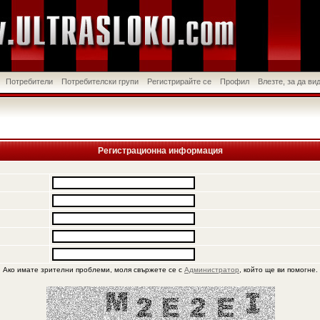
Потребители
Потребителски групи
Регистрирайте се
Профил
Влезте, за да в
Регистрационна информация
Ако имате зрителни проблеми, моля свържете се с
Администратор
, който ще ви помогне.