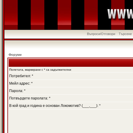
Въпроси/Отговори
Търсене
Форуми
Полетата, маркирани с * са задължителни
Потребител: *
Мейл адрес: *
Парола: *
Потвърдете паролата: *
В кой град и година е основан Локомотив? (___,___): *