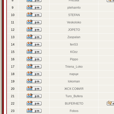
8
Frezata
9
plehan4o
10
STEFAN
11
Veskoloko
12
JOPETO
13
Zaspalan
14
fen53
15
KOzz
16
Pippo
17
Triena_Loko
18
парци
19
lokoman
20
ЖСК СОФИЯ
21
Turo_Bufera
22
BUFER4ETO
23
Fobos