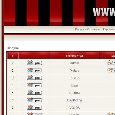
Въпроси/Отговори
Търсене
Форуми
#
Потребител
Ме
1
admin
2
Metala
3
PILATA
4
krasi
5
Ra4mO
6
DenK@7a
7
VOJDA