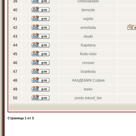
39
Unbreakable
40
demode
41
vujeto
42
amorkata
43
stsaki
44
Kapitana
45
findo-loko
46
crosser
47
brat4eda
48
АКАДЕМИК София
49
tseko
50
joreto.lokosf_fan
Страница
1
от
3