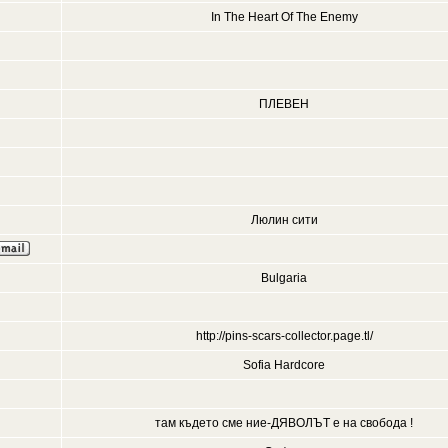
In The Heart Of The Enemy
ПЛЕВЕН
Люлин сити
Bulgaria
http://pins-scars-collector.page.tl/
Sofia Hardcore
там където сме ние-ДЯВОЛЪТ е на свобода !