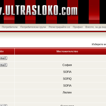
Потребители
Потребителски групи
Регистрирайте се
Профил
Влезте, за да в
Изберете м
йл
Местожителство
София
SOFIA
SOFIQ
SOFIA
Люлин