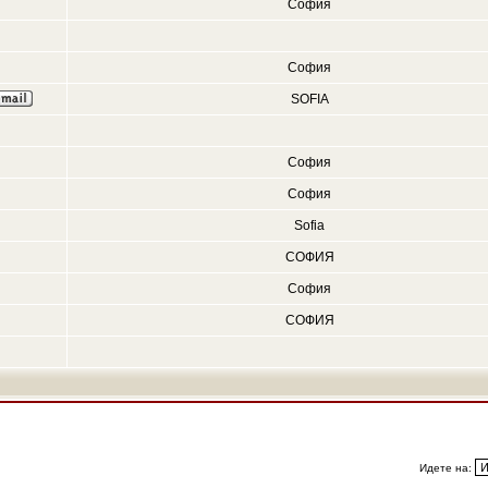
София
София
SOFIA
София
София
Sofia
СОФИЯ
София
СОФИЯ
Идете на: