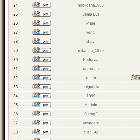
24
hooligana1986
25
Jenia LCI
26
Pride
27
venci
28
chavi
29
milanelo_1929
30
Kudravia
31
unsworth
32
козел
33
bulgarista
34
1899
35
Medala
36
OutragE
37
voyagerx
38
cveti_92