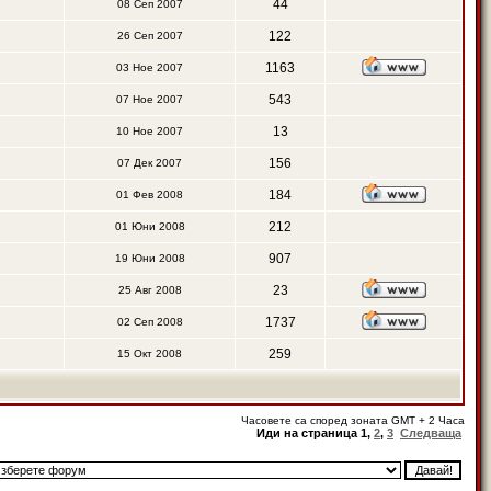
44
08 Сеп 2007
122
26 Сеп 2007
1163
03 Ное 2007
543
07 Ное 2007
13
10 Ное 2007
156
07 Дек 2007
184
01 Фев 2008
212
01 Юни 2008
907
19 Юни 2008
23
25 Авг 2008
1737
02 Сеп 2008
259
15 Окт 2008
Часовете са според зоната GMT + 2 Часа
Иди на страница
1
,
2
,
3
Следваща