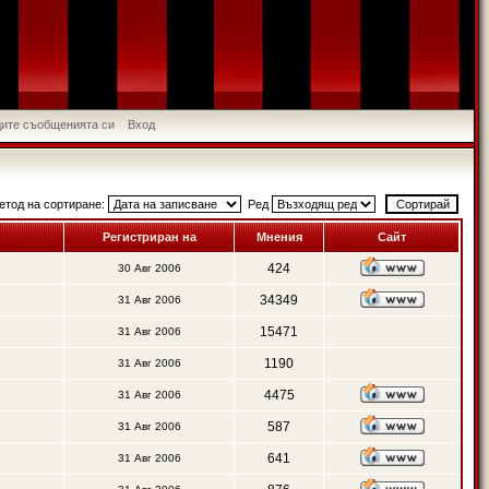
идите съобщенията си
Вход
етод на сортиране:
Ред
Регистриран на
Мнения
Сайт
424
30 Авг 2006
34349
31 Авг 2006
15471
31 Авг 2006
1190
31 Авг 2006
4475
31 Авг 2006
587
31 Авг 2006
641
31 Авг 2006