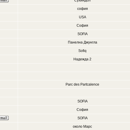
Сухиндол
софия
USA
София
SOFIA
Панелна Джунгла
Sofiq
Надежда 2
Parc des Partcalence
SOFIA
София
SOFIA
около Марс