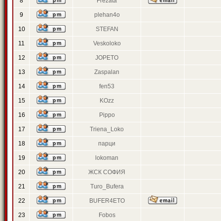
8
Frezata
9
plehan4o
10
STEFAN
11
Veskoloko
12
JOPETO
13
Zaspalan
14
fen53
15
KOzz
16
Pippo
17
Triena_Loko
18
парци
19
lokoman
20
ЖСК СОФИЯ
21
Turo_Bufera
22
BUFER4ETO
23
Fobos