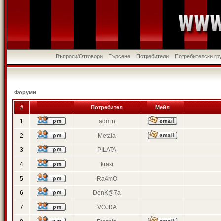
Въпроси/Отговори
Търсене
Потребители
Потребителски гр
Форуми
#
Потребител
Мейл
1
admin
2
Metala
3
PILATA
4
krasi
5
Ra4mO
6
DenK@7a
7
VOJDA