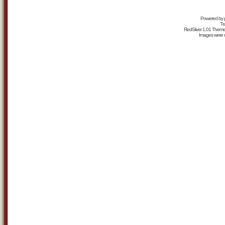
Powered by
Tr
RedSilver 1.01 Them
Images were