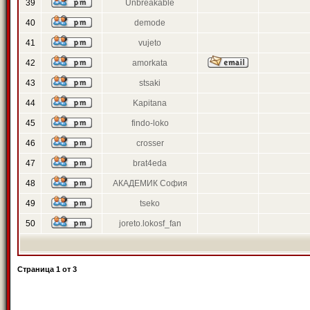
39
Unbreakable
40
demode
41
vujeto
42
amorkata
43
stsaki
44
Kapitana
45
findo-loko
46
crosser
47
brat4eda
48
АКАДЕМИК София
49
tseko
50
joreto.lokosf_fan
Страница
1
от
3