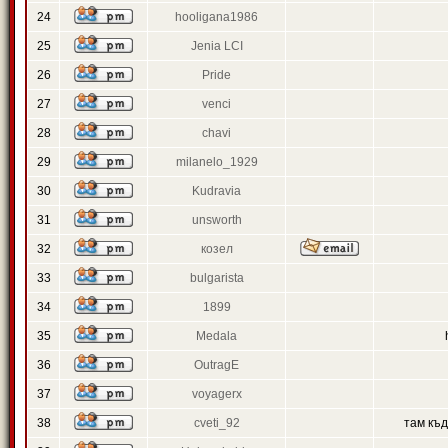
24
hooligana1986
25
Jenia LCI
26
Pride
27
venci
28
chavi
29
milanelo_1929
30
Kudravia
31
unsworth
32
козел
33
bulgarista
34
1899
35
Medala
36
OutragE
37
voyagerx
38
cveti_92
там къ