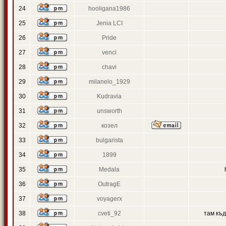
24
hooligana1986
25
Jenia LCI
26
Pride
27
venci
28
chavi
29
milanelo_1929
30
Kudravia
31
unsworth
32
козел
33
bulgarista
34
1899
35
Medala
36
OutragE
37
voyagerx
38
cveti_92
там къ