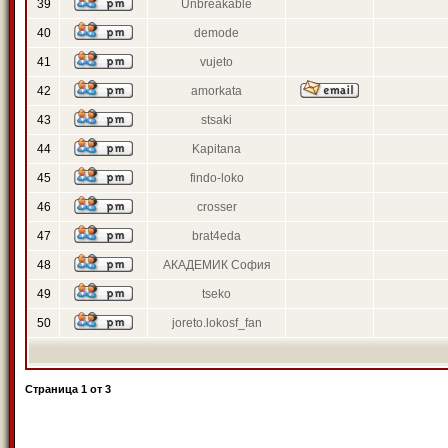
39
Unbreakable
40
demode
41
vujeto
42
amorkata
43
stsaki
44
Kapitana
45
findo-loko
46
crosser
47
brat4eda
48
АКАДЕМИК София
49
tseko
50
joreto.lokosf_fan
Страница
1
от
3