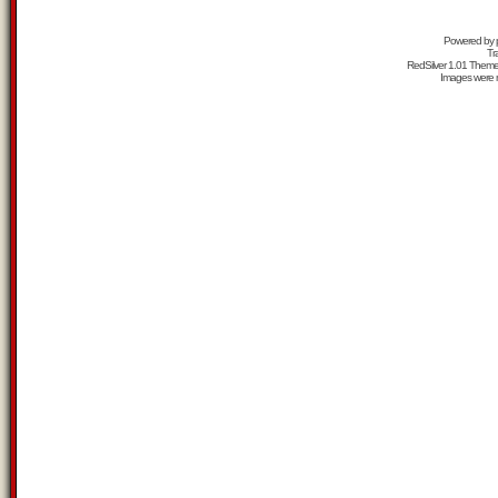
Powered by
Tr
RedSilver 1.01 Them
Images were