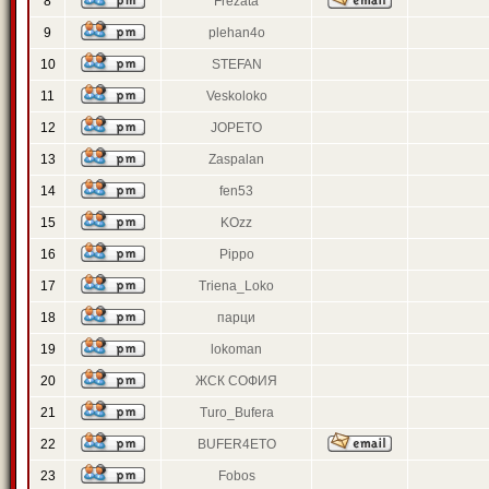
8
Frezata
9
plehan4o
10
STEFAN
11
Veskoloko
12
JOPETO
13
Zaspalan
14
fen53
15
KOzz
16
Pippo
17
Triena_Loko
18
парци
19
lokoman
20
ЖСК СОФИЯ
21
Turo_Bufera
22
BUFER4ETO
23
Fobos