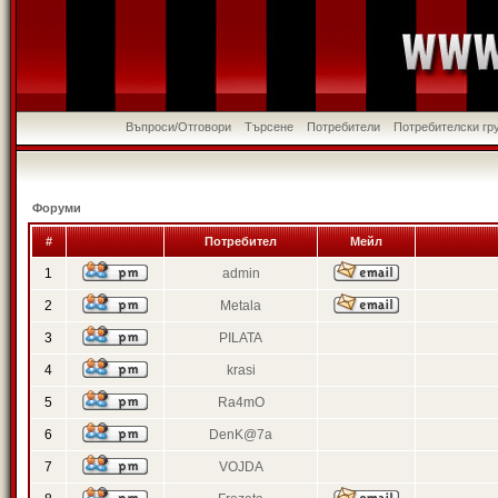
Въпроси/Отговори
Търсене
Потребители
Потребителски гр
Форуми
#
Потребител
Мейл
1
admin
2
Metala
3
PILATA
4
krasi
5
Ra4mO
6
DenK@7a
7
VOJDA