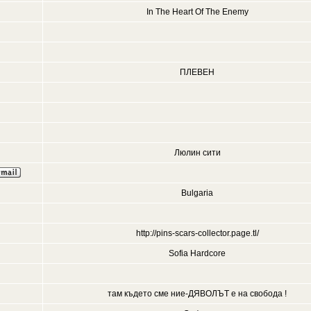
In The Heart Of The Enemy
ПЛЕВЕН
Люлин сити
Bulgaria
http://pins-scars-collector.page.tl/
Sofia Hardcore
там където сме ние-ДЯВОЛЪТ е на свобода !