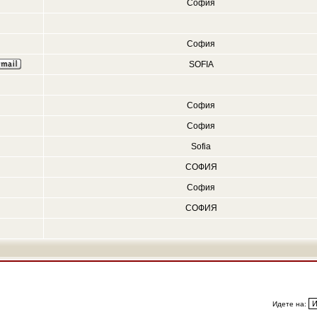
София
София
SOFIA
София
София
Sofia
СОФИЯ
София
СОФИЯ
Идете на: