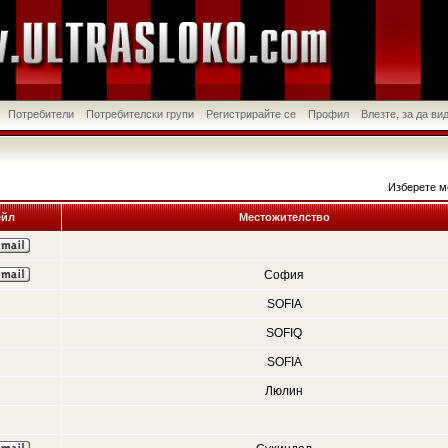
Потребители
Потребителски групи
Регистрирайте се
Профил
Влезте, за да в
Изберете м
йл
Местожителство
София
SOFIA
SOFIQ
SOFIA
Люлин