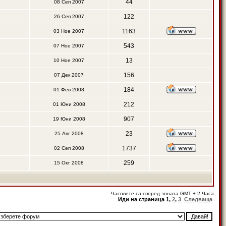
44
08 Сеп 2007
122
26 Сеп 2007
1163
03 Ное 2007
543
07 Ное 2007
13
10 Ное 2007
156
07 Дек 2007
184
01 Фев 2008
212
01 Юни 2008
907
19 Юни 2008
23
25 Авг 2008
1737
02 Сеп 2008
259
15 Окт 2008
Часовете са според зоната GMT + 2 Часа
Иди на страница
1
,
2
,
3
Следваща