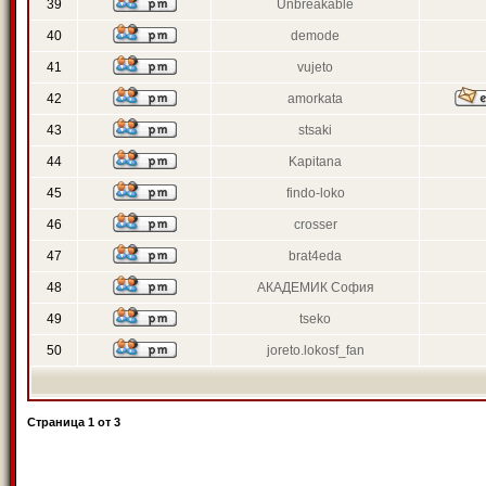
39
Unbreakable
40
demode
41
vujeto
42
amorkata
43
stsaki
44
Kapitana
45
findo-loko
46
crosser
47
brat4eda
48
АКАДЕМИК София
49
tseko
50
joreto.lokosf_fan
Страница
1
от
3