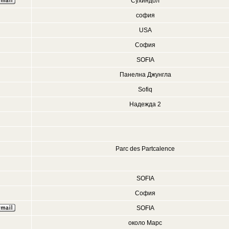
Сухиндол
софия
USA
София
SOFIA
Панелна Джунгла
Sofiq
Надежда 2
Parc des Partcalence
SOFIA
София
SOFIA
около Марс