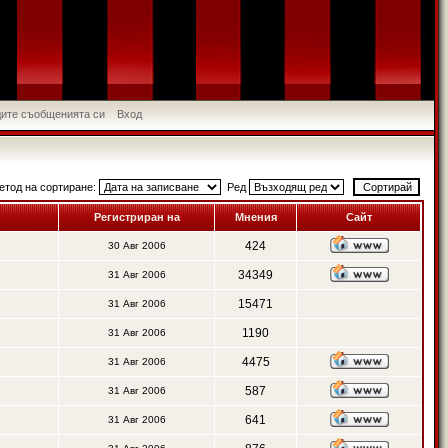
идите съобщенията си
Вход
етод на сортиране:
Ред
Регистриран на
Мнения
Сайт
424
30 Авг 2006
34349
31 Авг 2006
15471
31 Авг 2006
1190
31 Авг 2006
4475
31 Авг 2006
587
31 Авг 2006
641
31 Авг 2006