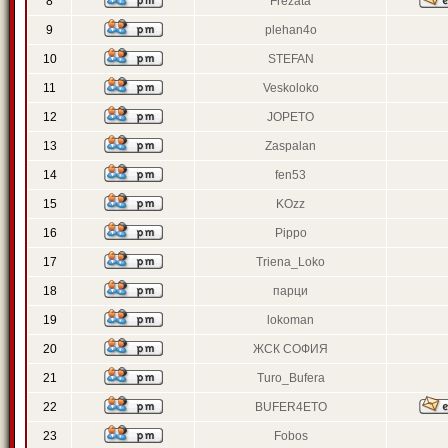
8
Frezata
9
plehan4o
10
STEFAN
11
Veskoloko
12
JOPETO
13
Zaspalan
14
fen53
15
KOzz
16
Pippo
17
Triena_Loko
18
парци
19
lokoman
20
ЖСК СОФИЯ
21
Turo_Bufera
22
BUFER4ETO
23
Fobos