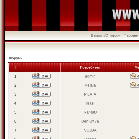
Въпроси/Отговори
Търсене
Форуми
#
Потребител
Ме
1
admin
2
Metala
3
PILATA
4
krasi
5
Ra4mO
6
DenK@7a
7
VOJDA