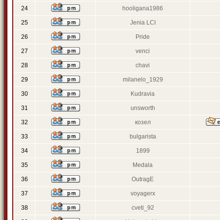
24
hooligana1986
25
Jenia LCI
26
Pride
27
venci
28
chavi
29
milanelo_1929
30
Kudravia
31
unsworth
32
козел
33
bulgarista
34
1899
35
Medala
36
OutragE
37
voyagerx
38
cveti_92