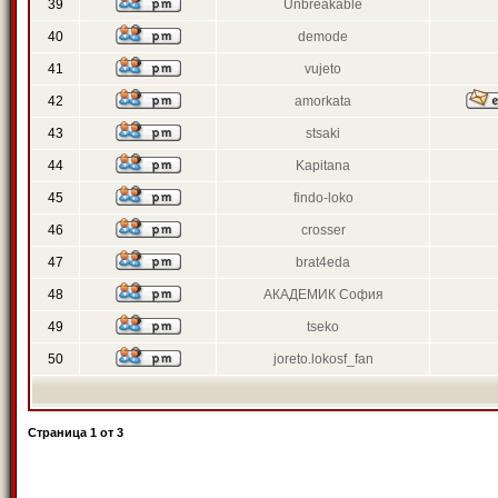
39
Unbreakable
40
demode
41
vujeto
42
amorkata
43
stsaki
44
Kapitana
45
findo-loko
46
crosser
47
brat4eda
48
АКАДЕМИК София
49
tseko
50
joreto.lokosf_fan
Страница
1
от
3