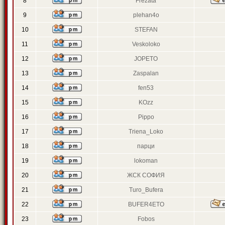
8
Frezata
9
plehan4o
10
STEFAN
11
Veskoloko
12
JOPETO
13
Zaspalan
14
fen53
15
KOzz
16
Pippo
17
Triena_Loko
18
парци
19
lokoman
20
ЖСК СОФИЯ
21
Turo_Bufera
22
BUFER4ETO
23
Fobos