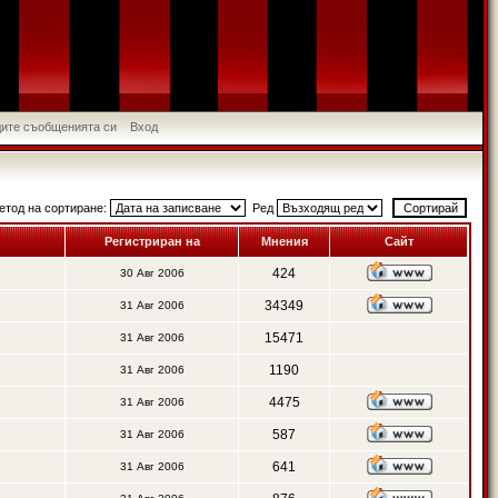
идите съобщенията си
Вход
етод на сортиране:
Ред
Регистриран на
Мнения
Сайт
424
30 Авг 2006
34349
31 Авг 2006
15471
31 Авг 2006
1190
31 Авг 2006
4475
31 Авг 2006
587
31 Авг 2006
641
31 Авг 2006