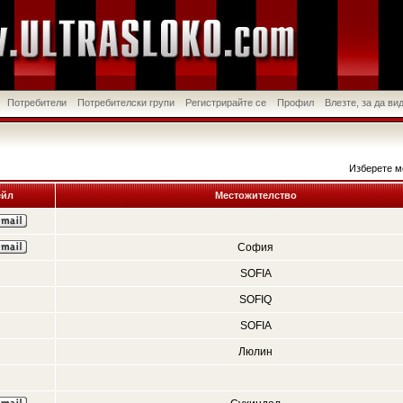
Потребители
Потребителски групи
Регистрирайте се
Профил
Влезте, за да в
Изберете м
йл
Местожителство
София
SOFIA
SOFIQ
SOFIA
Люлин