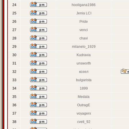
24
hooligana1986
25
Jenia LCI
26
Pride
27
venci
28
chavi
29
milanelo_1929
30
Kudravia
31
unsworth
32
козел
33
bulgarista
34
1899
35
Medala
36
OutragE
37
voyagerx
38
cveti_92