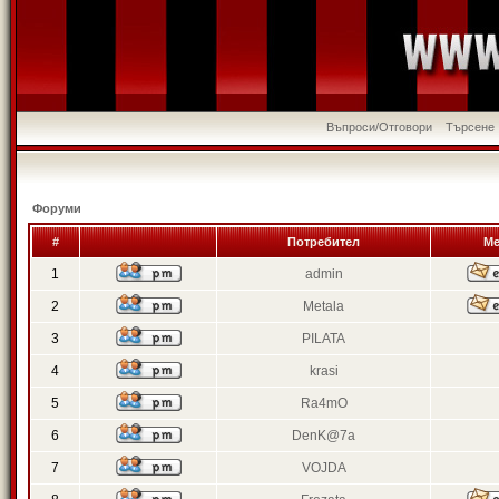
Въпроси/Отговори
Търсене
Форуми
#
Потребител
Ме
1
admin
2
Metala
3
PILATA
4
krasi
5
Ra4mO
6
DenK@7a
7
VOJDA