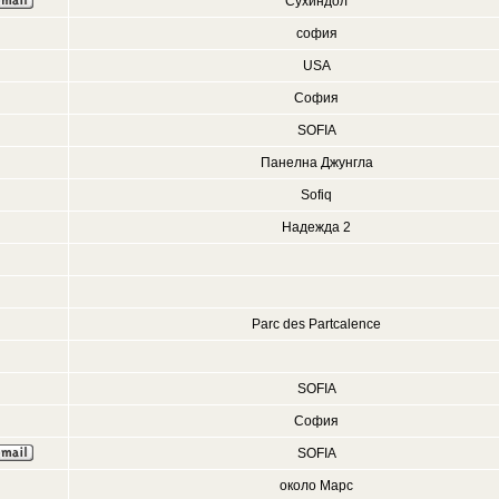
Сухиндол
софия
USA
София
SOFIA
Панелна Джунгла
Sofiq
Надежда 2
Parc des Partcalence
SOFIA
София
SOFIA
около Марс