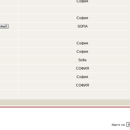
София
София
SOFIA
София
София
Sofia
СОФИЯ
София
СОФИЯ
Идете на: