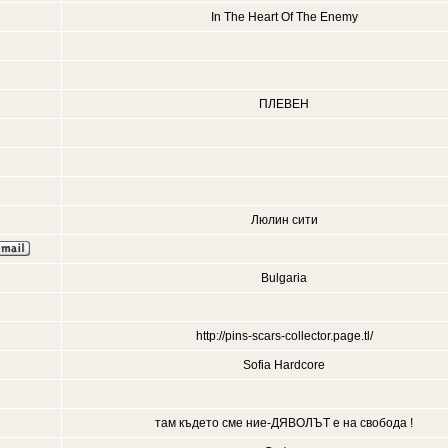
In The Heart Of The Enemy
ПЛЕВЕН
Люлин сити
Bulgaria
http://pins-scars-collector.page.tl/
Sofia Hardcore
там където сме ние-ДЯВОЛЪТ е на свобода !