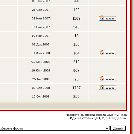
44
08 Сеп 2007
122
26 Сеп 2007
1163
03 Ное 2007
543
07 Ное 2007
13
10 Ное 2007
156
07 Дек 2007
184
01 Фев 2008
212
01 Юни 2008
907
19 Юни 2008
23
25 Авг 2008
1737
02 Сеп 2008
259
15 Окт 2008
Часовете са според зоната GMT + 2 Часа
Иди на страница
1
,
2
,
3
Следваща