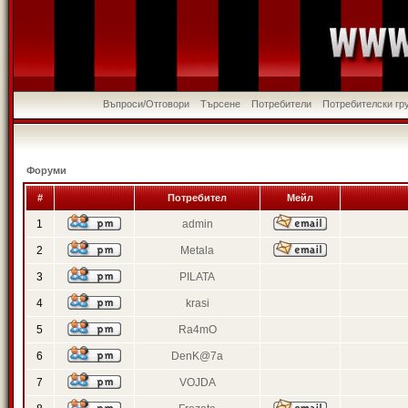
Въпроси/Отговори
Търсене
Потребители
Потребителски гр
Форуми
#
Потребител
Мейл
1
admin
2
Metala
3
PILATA
4
krasi
5
Ra4mO
6
DenK@7a
7
VOJDA