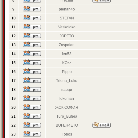
8
Frezata
9
plehan4o
10
STEFAN
11
Veskoloko
12
JOPETO
13
Zaspalan
14
fen53
15
KOzz
16
Pippo
17
Triena_Loko
18
парци
19
lokoman
20
ЖСК СОФИЯ
21
Turo_Bufera
22
BUFER4ETO
23
Fobos