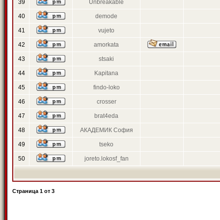
39
Unbreakable
40
demode
41
vujeto
42
amorkata
43
stsaki
44
Kapitana
45
findo-loko
46
crosser
47
brat4eda
48
АКАДЕМИК София
49
tseko
50
joreto.lokosf_fan
Страница
1
от
3