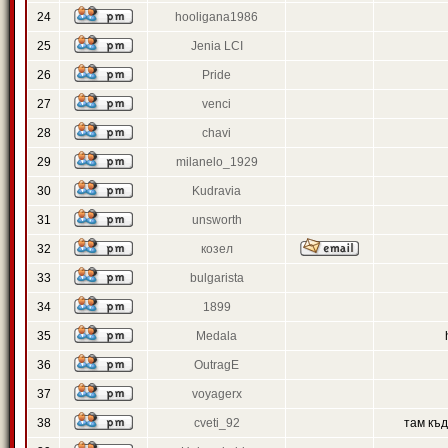
24
hooligana1986
25
Jenia LCI
26
Pride
27
venci
28
chavi
29
milanelo_1929
30
Kudravia
31
unsworth
32
козел
33
bulgarista
34
1899
35
Medala
36
OutragE
37
voyagerx
38
cveti_92
там къ