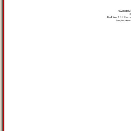
Powered by
Tr
RedSilver 1.01 Them
Images were