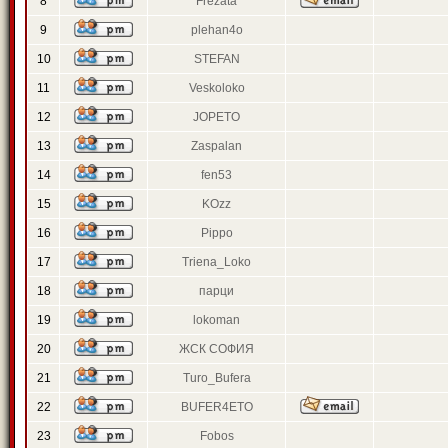
8
Frezata
9
plehan4o
10
STEFAN
11
Veskoloko
12
JOPETO
13
Zaspalan
14
fen53
15
KOzz
16
Pippo
17
Triena_Loko
18
парци
19
lokoman
20
ЖСК СОФИЯ
21
Turo_Bufera
22
BUFER4ETO
23
Fobos