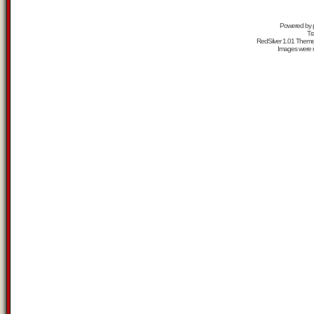
Powered by
Tr
RedSilver 1.01 Them
Images were