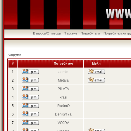
Въпроси/Отговори
Търсене
Потребители
Потребителски гр
Форуми
#
Потребител
Мейл
1
admin
2
Metala
3
PILATA
4
krasi
5
Ra4mO
6
DenK@7a
7
VOJDA