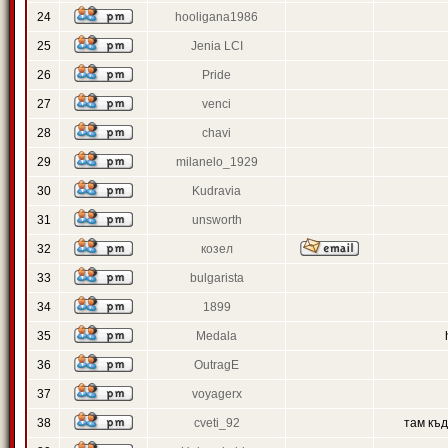
24
hooligana1986
25
Jenia LCI
26
Pride
27
venci
28
chavi
29
milanelo_1929
30
Kudravia
31
unsworth
32
козел
33
bulgarista
34
1899
35
Medala
36
OutragE
37
voyagerx
38
cveti_92
там къ