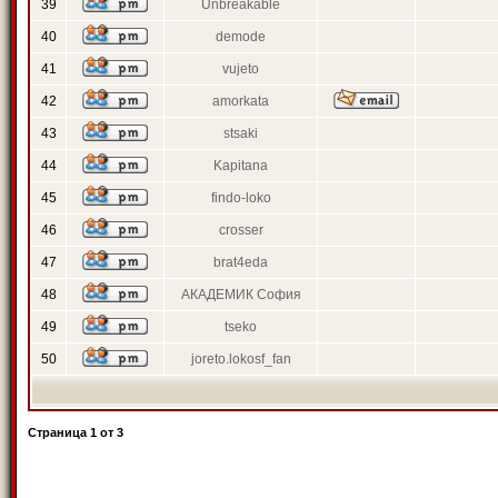
39
Unbreakable
40
demode
41
vujeto
42
amorkata
43
stsaki
44
Kapitana
45
findo-loko
46
crosser
47
brat4eda
48
АКАДЕМИК София
49
tseko
50
joreto.lokosf_fan
Страница
1
от
3