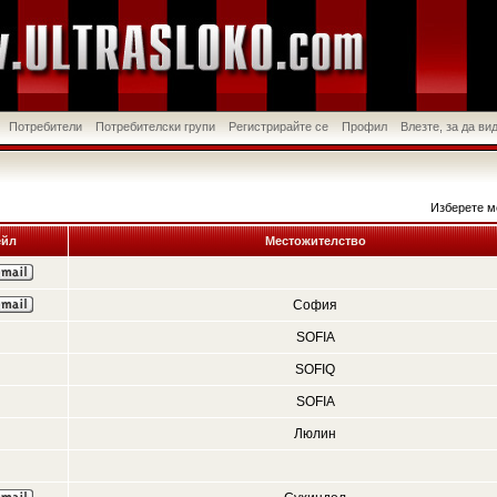
Потребители
Потребителски групи
Регистрирайте се
Профил
Влезте, за да в
Изберете м
йл
Местожителство
София
SOFIA
SOFIQ
SOFIA
Люлин