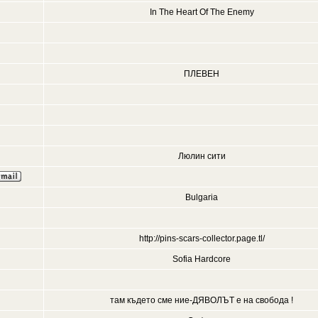
In The Heart Of The Enemy
ПЛЕВЕН
Люлин сити
Bulgaria
http://pins-scars-collector.page.tl/
Sofia Hardcore
там където сме ние-ДЯВОЛЪТ е на свобода !