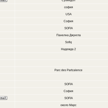
Сухиндол
софия
USA
София
SOFIA
Панелна Джунгла
Sofiq
Надежда 2
Parc des Partcalence
SOFIA
София
SOFIA
около Марс