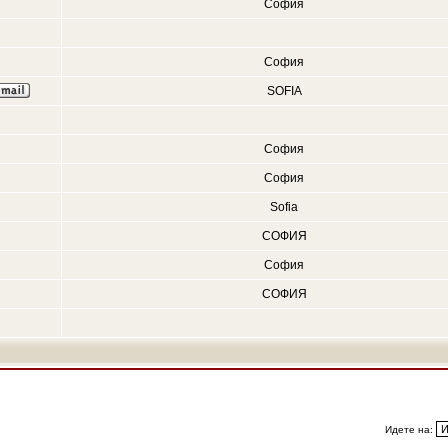
София
София
SOFIA
София
София
Sofia
СОФИЯ
София
СОФИЯ
Идете на: