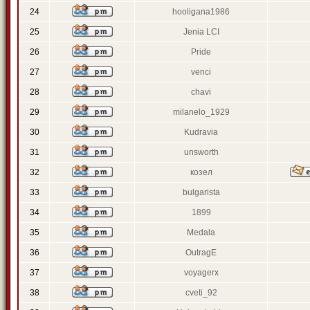
24
hooligana1986
25
Jenia LCI
26
Pride
27
venci
28
chavi
29
milanelo_1929
30
Kudravia
31
unsworth
32
козел
33
bulgarista
34
1899
35
Medala
36
OutragE
37
voyagerx
38
cveti_92