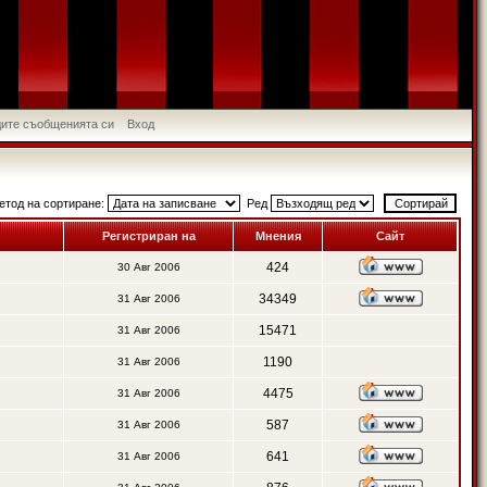
идите съобщенията си
Вход
етод на сортиране:
Ред
Регистриран на
Мнения
Сайт
424
30 Авг 2006
34349
31 Авг 2006
15471
31 Авг 2006
1190
31 Авг 2006
4475
31 Авг 2006
587
31 Авг 2006
641
31 Авг 2006