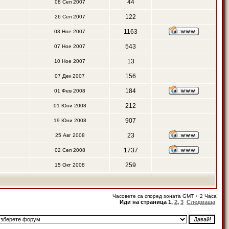
44
08 Сеп 2007
122
26 Сеп 2007
1163
03 Ное 2007
543
07 Ное 2007
13
10 Ное 2007
156
07 Дек 2007
184
01 Фев 2008
212
01 Юни 2008
907
19 Юни 2008
23
25 Авг 2008
1737
02 Сеп 2008
259
15 Окт 2008
Часовете са според зоната GMT + 2 Часа
Иди на страница
1
,
2
,
3
Следваща