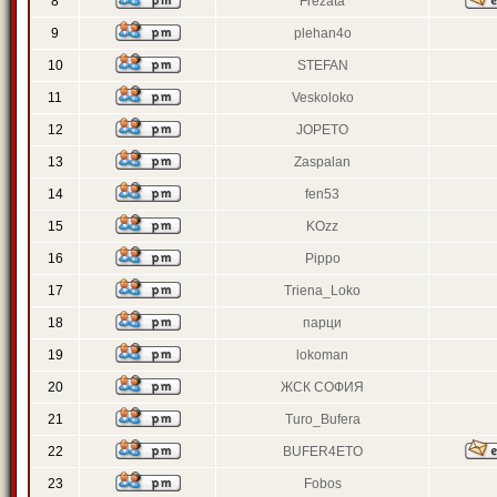
8
Frezata
9
plehan4o
10
STEFAN
11
Veskoloko
12
JOPETO
13
Zaspalan
14
fen53
15
KOzz
16
Pippo
17
Triena_Loko
18
парци
19
lokoman
20
ЖСК СОФИЯ
21
Turo_Bufera
22
BUFER4ETO
23
Fobos