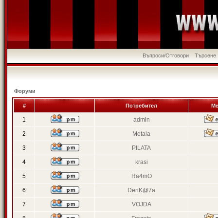
Въпроси/Отговори
Търсене
Форуми
#
Потребител
Ме
1
admin
2
Metala
3
PILATA
4
krasi
5
Ra4mO
6
DenK@7a
7
VOJDA