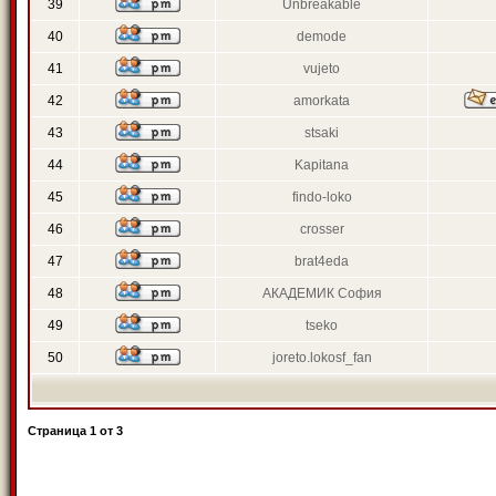
39
Unbreakable
40
demode
41
vujeto
42
amorkata
43
stsaki
44
Kapitana
45
findo-loko
46
crosser
47
brat4eda
48
АКАДЕМИК София
49
tseko
50
joreto.lokosf_fan
Страница
1
от
3