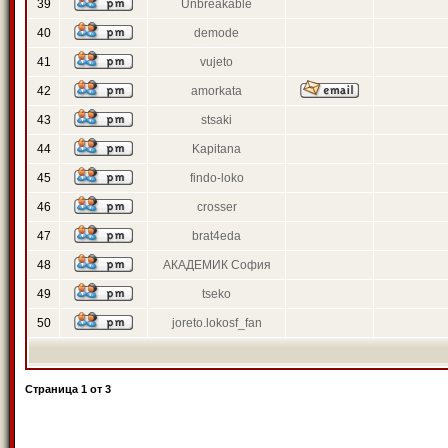
39
Unbreakable
40
demode
41
vujeto
42
amorkata
43
stsaki
44
Kapitana
45
findo-loko
46
crosser
47
brat4eda
48
АКАДЕМИК София
49
tseko
50
joreto.lokosf_fan
Страница
1
от
3