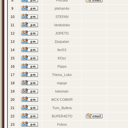
8
Frezata
9
plehan4o
10
STEFAN
11
Veskoloko
12
JOPETO
13
Zaspalan
14
fen53
15
KOzz
16
Pippo
17
Triena_Loko
18
парци
19
lokoman
20
ЖСК СОФИЯ
21
Turo_Bufera
22
BUFER4ETO
23
Fobos