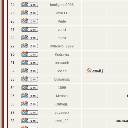
24
hooligana1986
25
Jenia LCI
26
Pride
27
venci
28
chavi
29
milanelo_1929
30
Kudravia
31
unsworth
32
козел
33
bulgarista
34
1899
35
Medala
36
OutragE
37
voyagerx
38
cveti_92
там къ