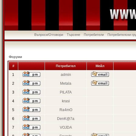
Въпроси/Отговори
Търсене
Потребители
Потребителски гр
Форуми
#
Потребител
Мейл
1
admin
2
Metala
3
PILATA
4
krasi
5
Ra4mO
6
DenK@7a
7
VOJDA