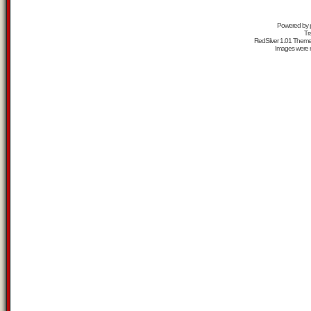
Powered by
Tr
RedSilver 1.01 Them
Images were