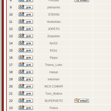
8
Frezata
9
plehan4o
10
STEFAN
11
Veskoloko
12
JOPETO
13
Zaspalan
14
fen53
15
KOzz
16
Pippo
17
Triena_Loko
18
парци
19
lokoman
20
ЖСК СОФИЯ
21
Turo_Bufera
22
BUFER4ETO
23
Fobos