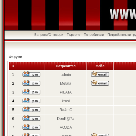
Въпроси/Отговори
Търсене
Потребители
Потребителски гр
Форуми
#
Потребител
Мейл
1
admin
2
Metala
3
PILATA
4
krasi
5
Ra4mO
6
DenK@7a
7
VOJDA