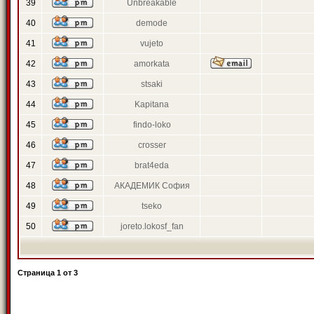
39
Unbreakable
40
demode
41
vujeto
42
amorkata
43
stsaki
44
Kapitana
45
findo-loko
46
crosser
47
brat4eda
48
АКАДЕМИК София
49
tseko
50
joreto.lokosf_fan
Страница
1
от
3