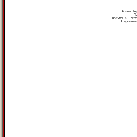
Powered by
Tr
RedSilver 1.01 Them
Images were