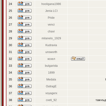
24
hooligana1986
25
Jenia LCI
26
Pride
27
venci
28
chavi
29
milanelo_1929
30
Kudravia
31
unsworth
32
козел
33
bulgarista
34
1899
35
Medala
36
OutragE
37
voyagerx
38
cveti_92
там къ