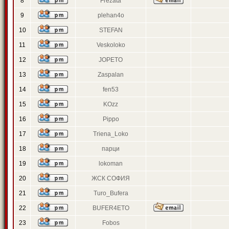
8
Frezata
9
plehan4o
10
STEFAN
11
Veskoloko
12
JOPETO
13
Zaspalan
14
fen53
15
KOzz
16
Pippo
17
Triena_Loko
18
парци
19
lokoman
20
ЖСК СОФИЯ
21
Turo_Bufera
22
BUFER4ETO
23
Fobos