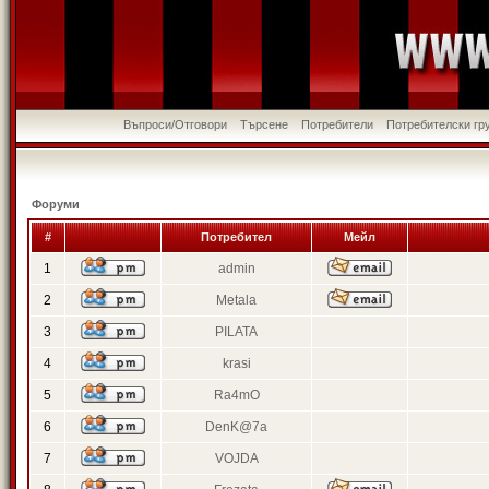
Въпроси/Отговори
Търсене
Потребители
Потребителски гр
Форуми
#
Потребител
Мейл
1
admin
2
Metala
3
PILATA
4
krasi
5
Ra4mO
6
DenK@7a
7
VOJDA