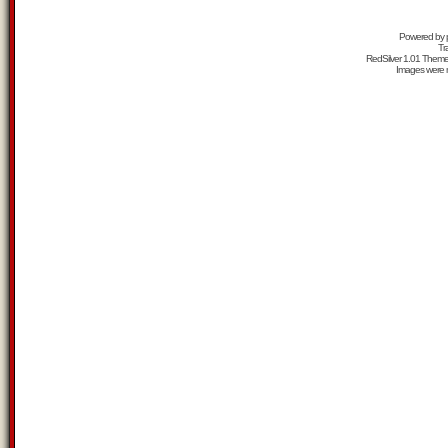
Powered by
Tr
RedSilver 1.01 Them
Images were