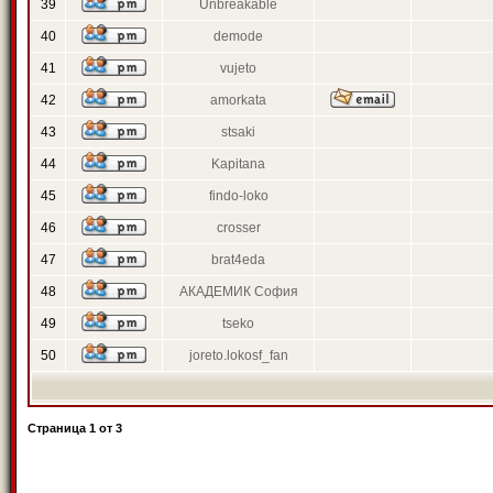
39
Unbreakable
40
demode
41
vujeto
42
amorkata
43
stsaki
44
Kapitana
45
findo-loko
46
crosser
47
brat4eda
48
АКАДЕМИК София
49
tseko
50
joreto.lokosf_fan
Страница
1
от
3