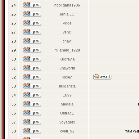
24
hooligana1986
25
Jenia LCI
26
Pride
27
venci
28
chavi
29
milanelo_1929
30
Kudravia
31
unsworth
32
козел
33
bulgarista
34
1899
35
Medala
36
OutragE
37
voyagerx
38
cveti_92
там къ