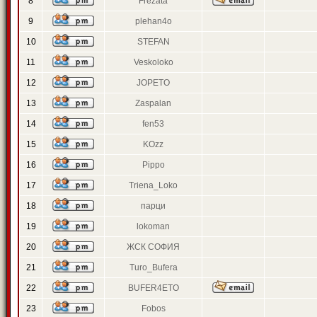
8
Frezata
9
plehan4o
10
STEFAN
11
Veskoloko
12
JOPETO
13
Zaspalan
14
fen53
15
KOzz
16
Pippo
17
Triena_Loko
18
парци
19
lokoman
20
ЖСК СОФИЯ
21
Turo_Bufera
22
BUFER4ETO
23
Fobos