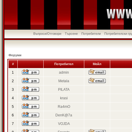
Въпроси/Отговори
Търсене
Потребители
Потребителски гр
Форуми
#
Потребител
Мейл
1
admin
2
Metala
3
PILATA
4
krasi
5
Ra4mO
6
DenK@7a
7
VOJDA