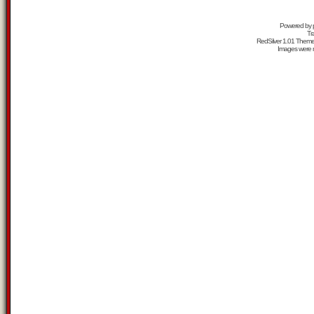
Powered by
Tr
RedSilver 1.01 Them
Images were