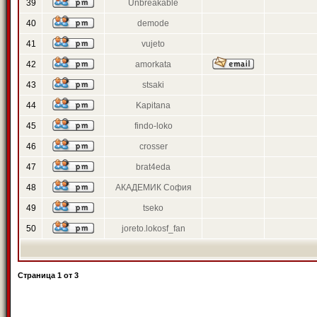
39
Unbreakable
40
demode
41
vujeto
42
amorkata
43
stsaki
44
Kapitana
45
findo-loko
46
crosser
47
brat4eda
48
АКАДЕМИК София
49
tseko
50
joreto.lokosf_fan
Страница
1
от
3