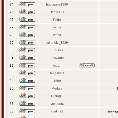
24
hooligana1986
25
Jenia LCI
26
Pride
27
venci
28
chavi
29
milanelo_1929
30
Kudravia
31
unsworth
32
козел
33
bulgarista
34
1899
35
Medala
36
OutragE
37
voyagerx
38
cveti_92
там къ