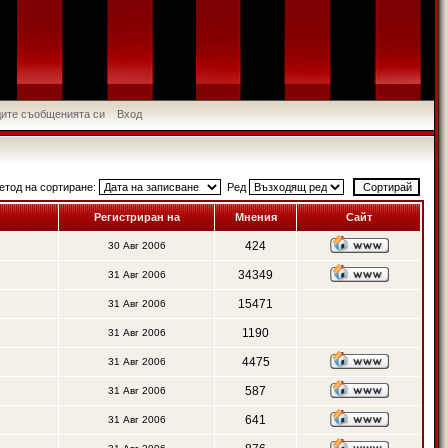
идите съобщенията си
Вход
етод на сортиране:
Ред
Регистриран на
Мнения
Сайт
424
30 Авг 2006
34349
31 Авг 2006
15471
31 Авг 2006
1190
31 Авг 2006
4475
31 Авг 2006
587
31 Авг 2006
641
31 Авг 2006