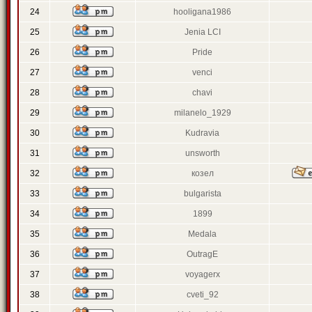
24
hooligana1986
25
Jenia LCI
26
Pride
27
venci
28
chavi
29
milanelo_1929
30
Kudravia
31
unsworth
32
козел
33
bulgarista
34
1899
35
Medala
36
OutragE
37
voyagerx
38
cveti_92