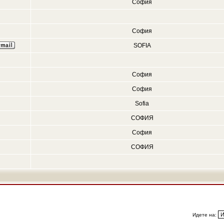
София
София
SOFIA
София
София
Sofia
СОФИЯ
София
СОФИЯ
Идете на: