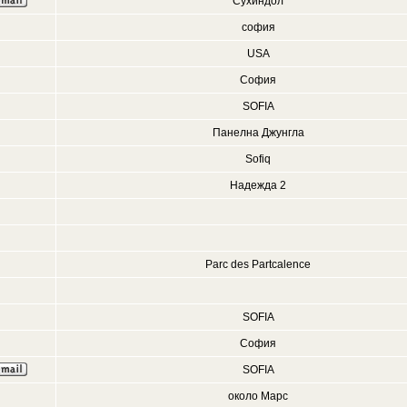
Сухиндол
софия
USA
София
SOFIA
Панелна Джунгла
Sofiq
Надежда 2
Parc des Partcalence
SOFIA
София
SOFIA
около Марс