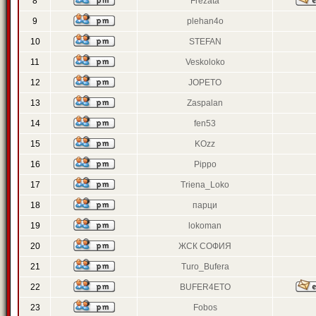
8
Frezata
9
plehan4o
10
STEFAN
11
Veskoloko
12
JOPETO
13
Zaspalan
14
fen53
15
KOzz
16
Pippo
17
Triena_Loko
18
парци
19
lokoman
20
ЖСК СОФИЯ
21
Turo_Bufera
22
BUFER4ETO
23
Fobos