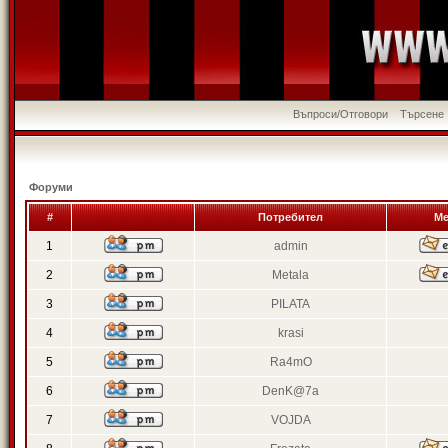
Въпроси/Отговори
Търсене
Форуми
#
Потребител
Ме
1
admin
2
Metala
3
PILATA
4
krasi
5
Ra4mO
6
DenK@7a
7
VOJDA