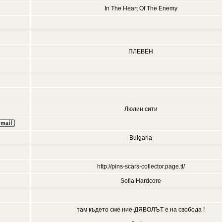
In The Heart Of The Enemy
ПЛЕВЕН
Люлин сити
Bulgaria
http://pins-scars-collector.page.tl/
Sofia Hardcore
там където сме ние-ДЯВОЛЪТ е на свобода !