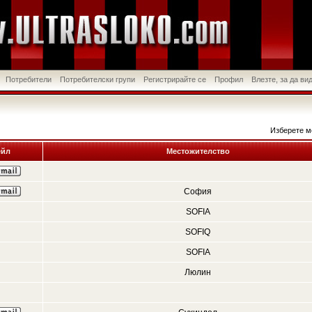
Потребители
Потребителски групи
Регистрирайте се
Профил
Влезте, за да в
Изберете м
йл
Местожителство
София
SOFIA
SOFIQ
SOFIA
Люлин