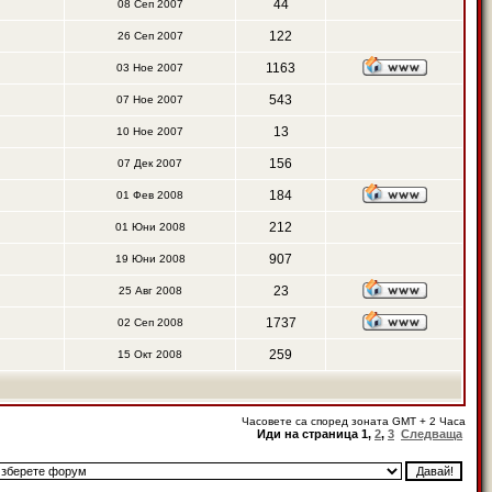
44
08 Сеп 2007
122
26 Сеп 2007
1163
03 Ное 2007
543
07 Ное 2007
13
10 Ное 2007
156
07 Дек 2007
184
01 Фев 2008
212
01 Юни 2008
907
19 Юни 2008
23
25 Авг 2008
1737
02 Сеп 2008
259
15 Окт 2008
Часовете са според зоната GMT + 2 Часа
Иди на страница
1
,
2
,
3
Следваща