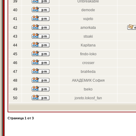
39
Unbreakable
40
demode
41
vujeto
42
amorkata
43
stsaki
44
Kapitana
45
findo-loko
46
crosser
47
brat4eda
48
АКАДЕМИК София
49
tseko
50
joreto.lokosf_fan
Страница
1
от
3