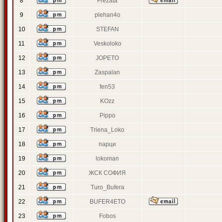
8
Frezata
9
plehan4o
10
STEFAN
11
Veskoloko
12
JOPETO
13
Zaspalan
14
fen53
15
KOzz
16
Pippo
17
Triena_Loko
18
парци
19
lokoman
20
ЖСК СОФИЯ
21
Turo_Bufera
22
BUFER4ETO
23
Fobos