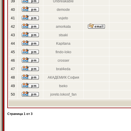
39
Unbreakable
40
demode
41
vujeto
42
amorkata
43
stsaki
44
Kapitana
45
findo-loko
46
crosser
47
brat4eda
48
АКАДЕМИК София
49
tseko
50
joreto.lokosf_fan
Страница
1
от
3