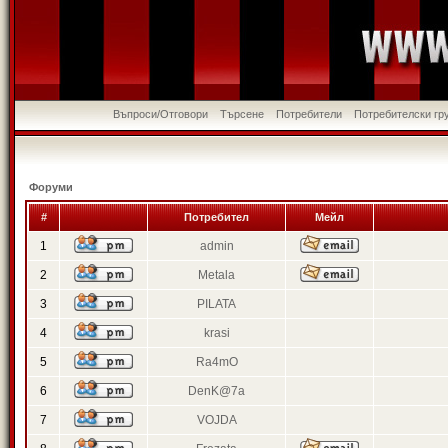
Въпроси/Отговори
Търсене
Потребители
Потребителски гр
Форуми
#
Потребител
Мейл
1
admin
2
Metala
3
PILATA
4
krasi
5
Ra4mO
6
DenK@7a
7
VOJDA