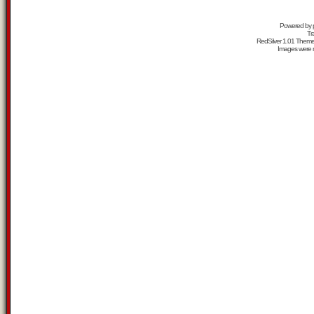
Powered by
Tr
RedSilver 1.01 Them
Images were