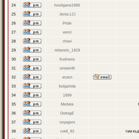
24
hooligana1986
25
Jenia LCI
26
Pride
27
venci
28
chavi
29
milanelo_1929
30
Kudravia
31
unsworth
32
козел
33
bulgarista
34
1899
35
Medala
36
OutragE
37
voyagerx
38
cveti_92
там къ