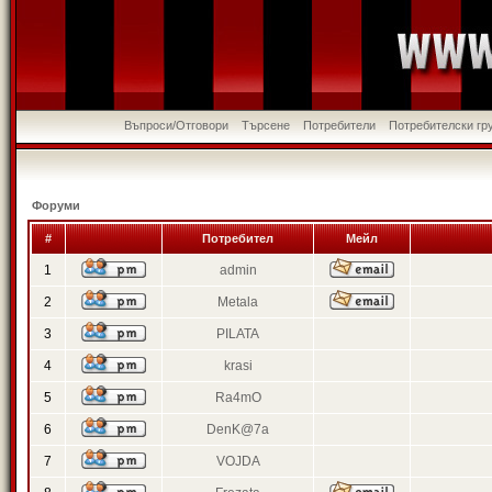
Въпроси/Отговори
Търсене
Потребители
Потребителски гр
Форуми
#
Потребител
Мейл
1
admin
2
Metala
3
PILATA
4
krasi
5
Ra4mO
6
DenK@7a
7
VOJDA