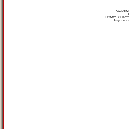
Powered by
Tr
RedSilver 1.01 Them
Images were