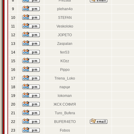
8
Frezata
9
plehan4o
10
STEFAN
11
Veskoloko
12
JOPETO
13
Zaspalan
14
fen53
15
KOzz
16
Pippo
17
Triena_Loko
18
парци
19
lokoman
20
ЖСК СОФИЯ
21
Turo_Bufera
22
BUFER4ETO
23
Fobos