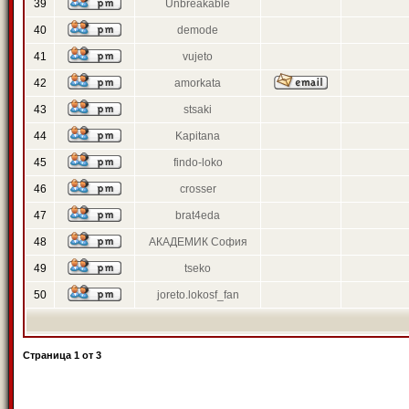
39
Unbreakable
40
demode
41
vujeto
42
amorkata
43
stsaki
44
Kapitana
45
findo-loko
46
crosser
47
brat4eda
48
АКАДЕМИК София
49
tseko
50
joreto.lokosf_fan
Страница
1
от
3