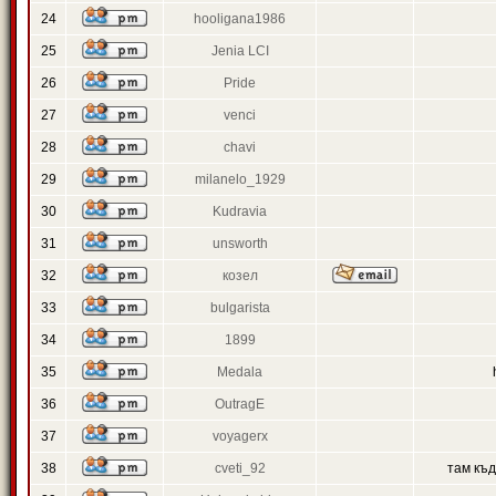
24
hooligana1986
25
Jenia LCI
26
Pride
27
venci
28
chavi
29
milanelo_1929
30
Kudravia
31
unsworth
32
козел
33
bulgarista
34
1899
35
Medala
36
OutragE
37
voyagerx
38
cveti_92
там къ