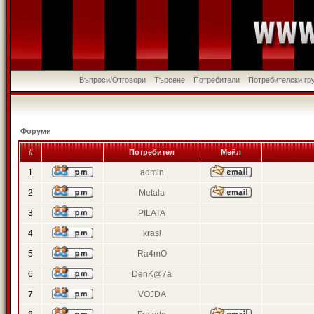
Въпроси/Отговори
Търсене
Потребители
Потребителски гр
Форуми
#
Потребител
Мейл
1
admin
2
Metala
3
PILATA
4
krasi
5
Ra4mO
6
DenK@7a
7
VOJDA