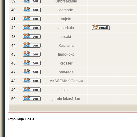
39
Unbreakable
40
demode
41
vujeto
42
amorkata
43
stsaki
44
Kapitana
45
findo-loko
46
crosser
47
brat4eda
48
АКАДЕМИК София
49
tseko
50
joreto.lokosf_fan
Страница
1
от
3