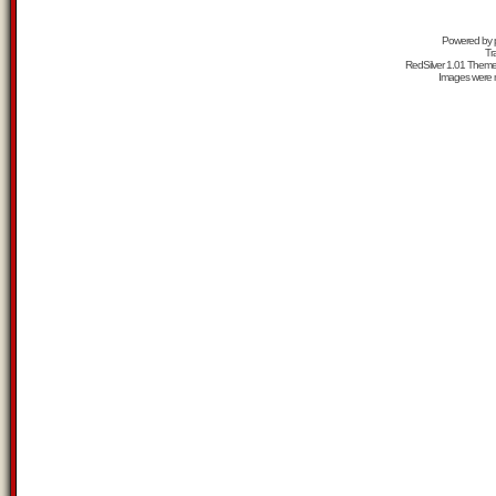
Powered by
Tr
RedSilver 1.01 Them
Images were