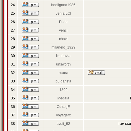
24
hooligana1986
25
Jenia LCI
26
Pride
27
venci
28
chavi
29
milanelo_1929
30
Kudravia
31
unsworth
32
козел
33
bulgarista
34
1899
35
Medala
36
OutragE
37
voyagerx
38
cveti_92
там къ