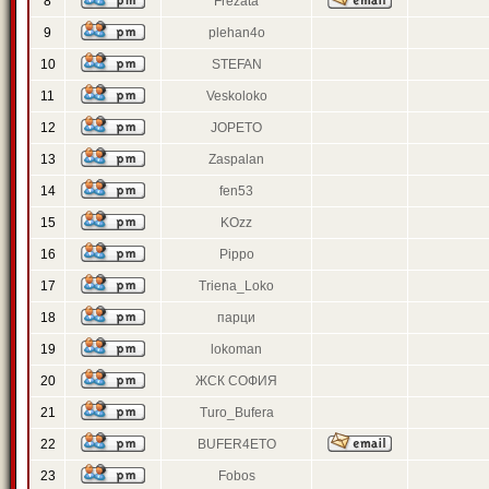
8
Frezata
9
plehan4o
10
STEFAN
11
Veskoloko
12
JOPETO
13
Zaspalan
14
fen53
15
KOzz
16
Pippo
17
Triena_Loko
18
парци
19
lokoman
20
ЖСК СОФИЯ
21
Turo_Bufera
22
BUFER4ETO
23
Fobos